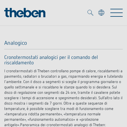
Merkzettel (
0
)
Analogico
Prodotti
Cronotermostati analogici per il comando del
riscaldamento
Soluzione OEM
KNX
I cronotermostati di Theben controllano pompe di calore, riscaldamenti a
pavimento, radiatori o bruciatori a gas, risparmiando energia e tutelando
Soluzioni
Smart Home
l'ambiente. Con il disco a segmenti si sceglie il programma giornaliero o
Soluzioni OEM
quello settimanale e si riscaldano le stanze quando lo si desidera. Sul
disco di regolazione con segmenti da 24 ore, tramite il cavaliere potete
DALI
Servizio
scegliere i tempi di accensione e spegnimento desiderati. Sull’altro lato il
Esperti OEM
Controllo dell'illuminazione DALI-2
disco mostra i segmenti da 7 giorni. Oltre a queste sequenze di
temperature, è possibile scegliere tra modi di funzionamento come
Rilevatori di presenza/movimento
Referenze
«temperatura ridotta permanente», «temperatura normale
Azienda
Emettitore LED (inglese)
Mediateca
permanente», «funzionamento automatico» e «protezione
Fari a LED
antigelo».Panoramica dei cronotermostati analogici di Theben: