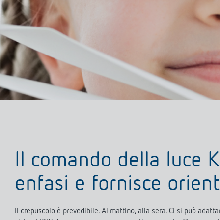
Interrut
movimento
Tempori
theLeda D
Dimme
theLeda S
Per sap
Per saperne di più
Relè passo-passo:
Controll
l'illuminazione efficiente e
luce
a costi vantaggiosi
Il comando della luce 
enfasi e fornisce orie
Il crepuscolo è prevedibile. Al mattino, alla sera. Ci si può adat