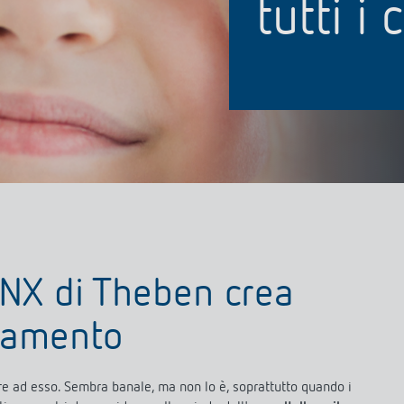
tutti i 
Sensori
tori orari analogici
zzatore per luce scale
r
erne di più
o dell'ora e della
Rilevatore di presen
rilevatore di movime
Punti salienti del prodotto
KNX di Theben crea
ntamento
tare ad esso. Sembra banale, ma non lo è, soprattutto quando i