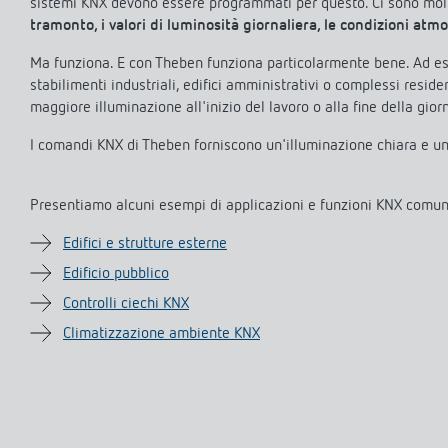
sistemi KNX devono essere programmati per questo. Ci sono molti
tramonto, i valori di luminosità giornaliera, le condizioni atmo
Ma funziona. E con Theben funziona particolarmente bene. Ad esem
stabilimenti industriali, edifici amministrativi o complessi residen
maggiore illuminazione all'inizio del lavoro o alla fine della gior
I comandi KNX di Theben forniscono un'illuminazione chiara e un
Presentiamo alcuni esempi di applicazioni e funzioni KNX comun
Edifici e strutture esterne
Edificio pubblico
Controlli ciechi KNX
Climatizzazione ambiente KNX