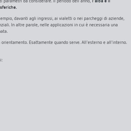
 parametri da considerare. Il periodo dell'anno,
l'alba e il
sferiche.
pio, davanti agli ingressi, ai vialetti o nei parcheggi di aziende,
ziali. In altre parole, nelle applicazioni in cui è necessaria una
nata.
 orientamento. Esattamente quando serve. All'esterno e all'interno.
i: