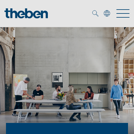
Merkzettel (
0
)
Prodotti
Soluzione OEM
KNX
Soluzioni
Smart Home
Soluzioni OEM
DALI
Servizio
Esperti OEM
Controllo dell'illuminazione DALI-2
Rilevatori di presenza/movimento
Referenze
Azienda
Emettitore LED (inglese)
Mediateca
Fari a LED