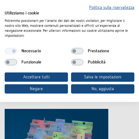
Politica sulla riservatezza
Utilizziamo i cookie
Potremmo posizionarli per l'analisi dei dati dei nostri visitatori, per migliorare il
nostro sito Web, mostrare contenuti personalizzati e offrirti un'esperienza di
Sensori di presenza DALI-2 & BMS
navigazione eccezionale. Per ulteriori informazioni sui cookie utilizziamo aprire le
impostazioni.
La gestione perfetta della luce può essere ottenuta anche con un
controllo di
livello superiore di un sistema
di gestione dell'edificio e dei
Necessario
Prestazione
sensori di presenza
. Lo standard DALI-2 garantisce la compatibilità tra i
vari marchi. Ciò significa che i
sensori di presenza DALI-2 di Theben
Funzionale
Pubblicità
possono essere azionati con qualsiasi controller applicativo Multimaster
conforme alla norma
IEC 62386 parte 101/104
.
Accettare tutti
Salva le impostazioni
Per saperne di più
Negare
No, aggiusta