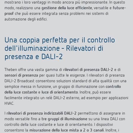
mostrano i loro vantaggi in modo ancora più impressionante. In questo
Rilevatore di presenza e rilevatore di
modo, realizzano una
gestione della luce efficiente
, versatile e
future-
proof
che può essere integrata senza problemi nei sistemi di
movimento
automazione degli edifici.
Una coppia perfetta per il controllo
dell'illuminazione - Rilevatori di
presenza e DALI-2
Theben offre una vasta gamma di
rilevatori di presenza DALI-2
e di
sensori di presenza
per quasi tutte le esigenze. I rilevatori di presenza
DALI-2 Broadcast consentono soluzioni standard di alta qualità con una
semplice messa in funzione, un gruppo di illuminazione con
controllo
della luce costante
e
luce di orientamento
. Inoltre, può essere
facilmente integrato un relè DALI-2 esterno, ad esempio per applicazioni
HVAC.
I
rilevatori di presenza indirizzabili DALI-2
permettono di assegnare in
modo versatile fino a
tre gruppi di illuminazione
su una linea DALI con
controllo della luce costante e luce di orientamento. I dispositivi
consentono la
misurazione della luce mista a 2 o 3 canali
. Inoltre, i