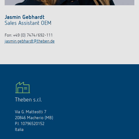
Jasmin Gebhardt
Sales Assistant OEM
Fon: +49 (0) 7474/692-111
jasmin.gebhardt@theben.de
Theben s.r.l.
Via G. Matteotti 7
20846 Macherio (MB)
P.I. 10796520152
Italia