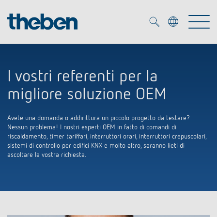
Merkzettel (
0
)
I vostri referenti per la
Prodotti
migliore soluzione OEM
Soluzione OEM
KNX
Avete una domanda o addirittura un piccolo progetto da testare?
Nessun problema! I nostri esperti OEM in fatto di comandi di
riscaldamento, timer tariffari, interruttori orari, interruttori crepuscolari,
Soluzioni
Smart Home
Soluzioni OEM
sistemi di controllo per edifici KNX e molto altro, saranno lieti di
ascoltare la vostra richiesta.
DALI
Servizio
Esperti OEM
Controllo dell'illuminazione DALI-2
Rilevatori di presenza/movimento
Referenze
Azienda
Emettitore LED (inglese)
Mediateca
Fari a LED