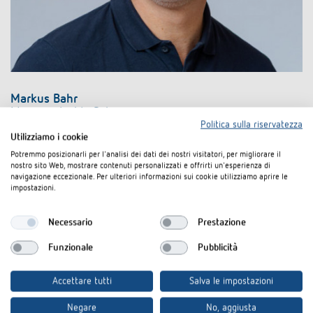
Markus Bahr
Manager Inside Sales
Politica sulla riservatezza
Utilizziamo i cookie
Fon: +49 (0) 74 74/692-418
markus.bahr@theben.de
Potremmo posizionarli per l'analisi dei dati dei nostri visitatori, per migliorare il
nostro sito Web, mostrare contenuti personalizzati e offrirti un'esperienza di
navigazione eccezionale. Per ulteriori informazioni sui cookie utilizziamo aprire le
impostazioni.
Necessario
Prestazione
Funzionale
Pubblicità
Accettare tutti
Salva le impostazioni
Negare
No, aggiusta