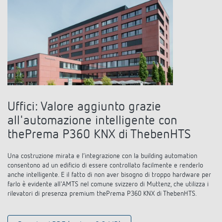
Comando delle lampade a LED
Contattaci
Cataloghi e brochure
Theben AG
Regolazione del tempo e della luce
Sistemi KNX
Ordinazione catalogo
Attualità
Ricerca prodotti
Climatizzazione
I vostri referenti presso Theben s.r.l.
Consigli sui sensori di CO2
Seminari tecnici
Cooperazione
Mediateca
Accessori
Vicino a voi. L'assistenza tecnica
Smart Metering (inglese)
Comunicati stampa
Ambiente
Smart Metering
Richiesta
Referenze
Uffici: Valore aggiunto grazie
Portale BIM
Sostenibilità
LUXORliving
all'automazione intelligente con
Come raggiungerci
Le app di Theben
thePrema P360 KNX di ThebenHTS
Design
Distribuzione nel mondo
Relè passo-passo: l'illuminazione
Una costruzione mirata e l’integrazione con la building automation
Storia
consentono ad un edificio di essere controllato facilmente e renderlo
Organizzazione commerciale
anche intelligente. E il fatto di non aver bisogno di troppo hardware per
efficiente e a costi vantaggiosi
farlo è evidente all'AMTS nel comune svizzero di Muttenz, che utilizza i
rilevatori di presenza premium thePrema P360 KNX di ThebenHTS.
Controllo dell'ora e della luce