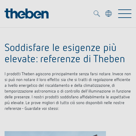
Merkzettel (
0
)
Soddisfare le esigenze più
Prodotti
elevate: referenze di Theben
Soluzione OEM
KNX
I prodotti Theben agiscono principalmente senza farsi notare. Invece non
si può non notare il loro effetto: sia che si tratti di regolazione efficiente
a livello energetico del riscaldamento e della climatizzazione, di
Soluzioni
Smart Home
Soluzioni OEM
temporizzazione astronomica o di controllo dell'illuminazione in funzione
delle presenze. I nostri prodotti soddisfano affidabilmente le aspettative
DALI
più elevate. Le prove migliori di tutto ciò sono disponibili nelle nostre
Servizio
Esperti OEM
referenze - Guardate voi stessi:
Controllo dell'illuminazione DALI-2
Rilevatori di presenza/movimento
Referenze
Azienda
Emettitore LED (inglese)
Mediateca
Fari a LED