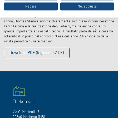
Con la pregevole ristrutturazione della villa privata in stile Bauhaus di
Negare
No, aggiusta
Metzingen, vicino a Stoccarda, i committenti hanno esaudito un
desiderio al quale aspiravano da tempo. L'architetto di questa casa da
sogno, Thomas Steimle, non ha chiaramente solo preso in considerazione
l'architettura e la realizzazione degli interni, ma ha anche conferito
grande importanza agli aspetti tecnici. Il risultato parla da sé: la casa ha
ottenuto il 3° posto nel concorso "Casa dell'anno 2012" indetto dalla
rivista periodica "Vivere meglio".
Download PDF (inglese, 0.2 KB)
Theben s.r.l.
Via G. Matteotti 7
20846 Macherio (MB)