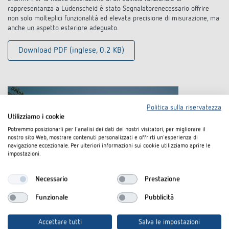
rappresentanza a Lüdenscheid è stato Segnalatorenecessario offrire
non solo molteplici funzionalità ed elevata precisione di misurazione, ma
anche un aspetto esteriore adeguato.
Download PDF (inglese, 0.2 KB)
Politica sulla riservatezza
Utilizziamo i cookie
Potremmo posizionarli per l'analisi dei dati dei nostri visitatori, per migliorare il
nostro sito Web, mostrare contenuti personalizzati e offrirti un'esperienza di
navigazione eccezionale. Per ulteriori informazioni sui cookie utilizziamo aprire le
impostazioni.
Necessario
Prestazione
Funzionale
Pubblicità
Abitazioni private: vivere meglio con la
centralina comfort LUXOR
Accettare tutti
Salva le impostazioni