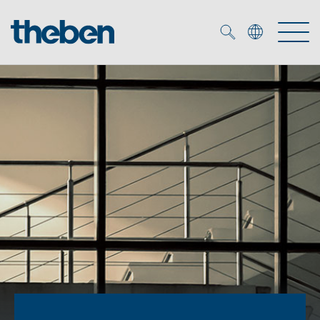
Merkzettel (
0
)
Prodotti
Soluzione OEM
KNX
Soluzioni
Smart Home
Soluzioni OEM
DALI
Servizio
Esperti OEM
Controllo dell'illuminazione DALI-2
Rilevatori di presenza/movimento
Referenze
Azienda
Emettitore LED (inglese)
Mediateca
Fari a LED