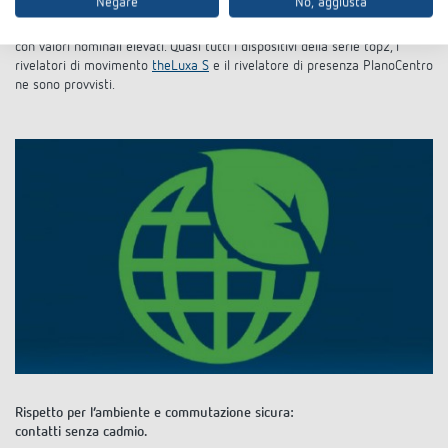
Negare
No, aggiusta
commutazione la corrente di spunto è minima. Così il relè è protetto e
ne viene prolungata la durata anche in caso di carichi di commutazione
con valori nominali elevati. Quasi tutti i dispositivi della serie top2, i
rivelatori di movimento
theLuxa S
e il rivelatore di presenza PlanoCentro
ne sono provvisti.
Rispetto per l’ambiente e commutazione sicura:
contatti senza cadmio.