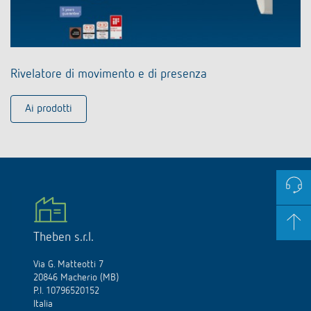
Rivelatore di movimento e di presenza
Ai prodotti
Theben s.r.l.
Via G. Matteotti 7
20846 Macherio (MB)
P.I. 10796520152
Italia