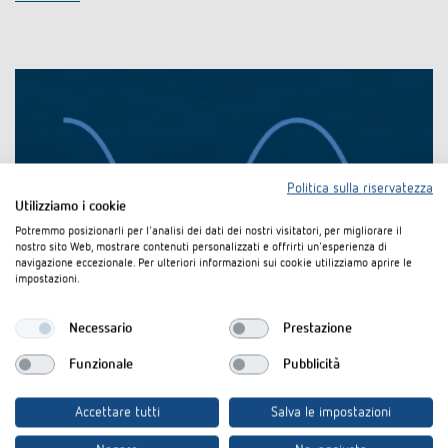
Politica sulla riservatezza
Utilizziamo i cookie
Potremmo posizionarli per l'analisi dei dati dei nostri visitatori, per migliorare il
nostro sito Web, mostrare contenuti personalizzati e offrirti un'esperienza di
navigazione eccezionale. Per ulteriori informazioni sui cookie utilizziamo aprire le
impostazioni.
Necessario
Prestazione
Commutazione estremamente precisa:
Tecnologia “zero-crossing”
Funzionale
Pubblicità
Theben adotta soluzioni altamente efficienti come ad. esempio la
Accettare tutti
Salva le impostazioni
tecnologia “zero-crossing”. Questo calcola il passaggio per lo zero della
curva sinusoidale della tensione alternata. In questo momento in fase di