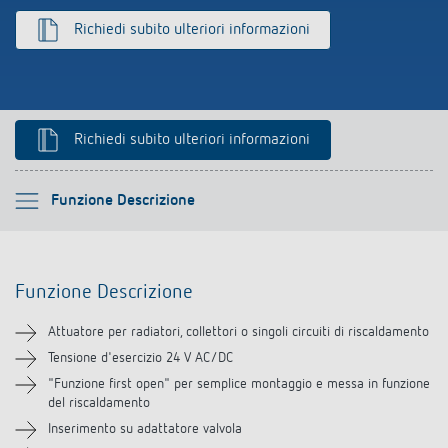
Rilevatore di presenza e rilevatore di
Richiedi subito ulteriori informazioni
movimento
Richiedi subito ulteriori informazioni
Si prega di selezionare
Funzione Descrizione
Funzione Descrizione
Funzione Descrizione
Informazioni tecniche
Attuatore per radiatori, collettori o singoli circuiti di riscaldamento
Downloads
Tensione d'esercizio 24 V AC/DC
"Funzione first open" per semplice montaggio e messa in funzione
del riscaldamento
Prodotti analoghi
Inserimento su adattatore valvola