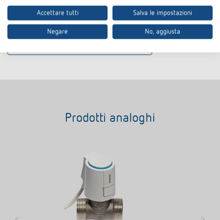
Scheda tecnica
PDF
Attuatore ALPHA 5 24 V (110,4 kB)
Accettare tutti
Salva le impostazioni
Negare
No, aggiusta
Aggiungere al carrello documenti
Prodotti analoghi