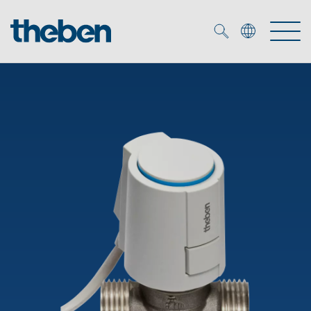
Merkzettel (
0
)
Prodotti
Soluzione OEM
KNX
Soluzioni
Smart Home
Soluzioni OEM
DALI
Servizio
Esperti OEM
Controllo dell'illuminazione DALI-2
Rilevatori di presenza/movimento
Referenze
Azienda
Emettitore LED (inglese)
Mediateca
Fari a LED