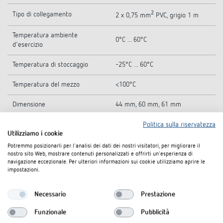
2
Tipo di collegamento
2 x 0,75 mm
PVC, grigio 1 m
Temperatura ambiente
0°C ... 60°C
d'esercizio
Temperatura di stoccaggio
-25°C ... 60°C
Temperatura del mezzo
<100°C
Dimensione
44 mm, 60 mm, 61 mm
Colore
Bianco
Politica sulla riservatezza
Utilizziamo i cookie
Classe di isolamento
III
Potremmo posizionarli per l'analisi dei dati dei nostri visitatori, per migliorare il
nostro sito Web, mostrare contenuti personalizzati e offrirti un'esperienza di
navigazione eccezionale. Per ulteriori informazioni sui cookie utilizziamo aprire le
Tipo di protezione
IP 54
impostazioni.
Necessario
Prestazione
Downloads
Funzionale
Pubblicità