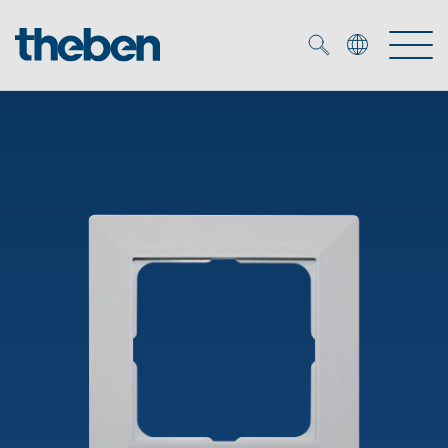
Merkzettel (
0
)
Prodotti
Soluzione OEM
KNX
Soluzioni
Smart Home
Soluzioni OEM
DALI
Servizio
Esperti OEM
Controllo dell'illuminazione DALI-2
Rilevatori di presenza/movimento
Referenze
Azienda
Emettitore LED (inglese)
Mediateca
Fari a LED