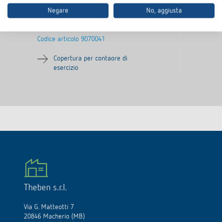
Negare
No, aggiusta
Cornice 55 x 55 BZ
Codice articolo
9070041
Copertura per contaore di
esercizio
Theben s.r.l.
Via G. Matteotti 7
20846 Macherio (MB)