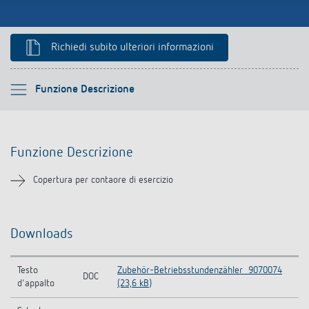
Rilevatore di presenza e rilevatore di
movimento
Richiedi subito ulteriori informazioni
Si prega di selezionare
Funzione Descrizione
Funzione Descrizione
Funzione Descrizione
Downloads
Copertura per contaore di esercizio
Prodotti analoghi
Downloads
Testo
Zubehör-Betriebsstundenzähler_9070074
DOC
d'appalto
(23,6 kB)