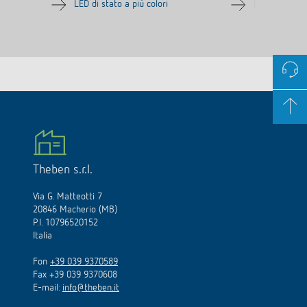
LED di stato a più colori
LED di stato a
Theben s.r.l.
Via G. Matteotti 7
20846 Macherio (MB)
P.I. 10796520152
Italia
Fon
+39 039 9370589
Fax +39 039 9370608
E-mail:
info@theben.it