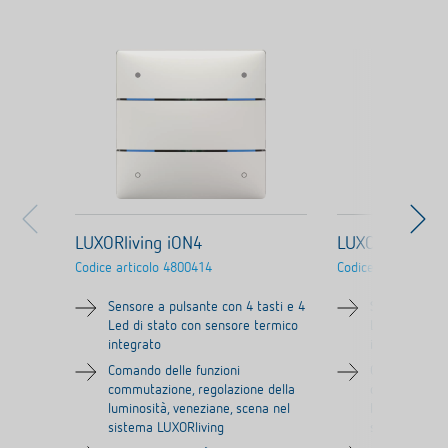
LUXORliving iON4
LUXORliving i
Codice articolo
4800414
Codice articolo
480
Sensore a pulsante con 4 tasti e 4
Sensore a pul
Led di stato con sensore termico
Led di stato 
integrato
integrato
Comando delle funzioni
Comando dell
commutazione, regolazione della
commutazione
luminosità, veneziane, scena nel
luminosità, v
sistema LUXORliving
sistema LUXO