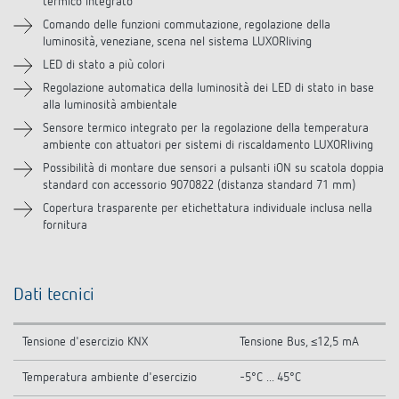
termico integrato
Downloads
Comando delle funzioni commutazione, regolazione della
luminosità, veneziane, scena nel sistema LUXORliving
Video
LED di stato a più colori
Regolazione automatica della luminosità dei LED di stato in base
Accessori
alla luminosità ambientale
Sensore termico integrato per la regolazione della temperatura
Prodotti analoghi
ambiente con attuatori per sistemi di riscaldamento LUXORliving
Possibilità di montare due sensori a pulsanti iON su scatola doppia
standard con accessorio 9070822 (distanza standard 71 mm)
Copertura trasparente per etichettatura individuale inclusa nella
fornitura
Dati tecnici
Tensione d'esercizio KNX
Tensione Bus, ≤12,5 mA
Temperatura ambiente d'esercizio
-5°C ... 45°C