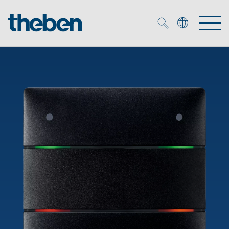
Merkzettel (
0
)
Prodotti
Soluzione OEM
KNX
Soluzioni
Smart Home
Soluzioni OEM
DALI
Servizio
Esperti OEM
Controllo dell'illuminazione DALI-2
Rilevatori di presenza/movimento
Referenze
Azienda
Emettitore LED (inglese)
Mediateca
Fari a LED