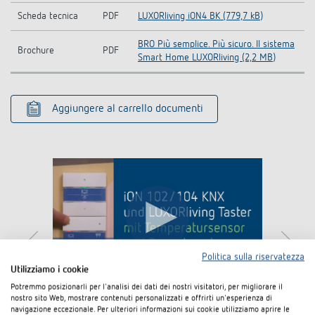
Scheda tecnica
PDF
LUXORliving iON4 BK (779,7 kB)
BRO Più semplice. Più sicuro. Il sistema
Brochure
PDF
Smart Home LUXORliving (2,2 MB)
Aggiungere al carrello documenti
I agree that external content may be displayed to me.
Politica sulla riservatezza
Personal data can thus be transferred to third party
platforms. For more information, please see our privacy policy.
Utilizziamo i cookie
Potremmo posizionarli per l'analisi dei dati dei nostri visitatori, per migliorare il
nostro sito Web, mostrare contenuti personalizzati e offrirti un'esperienza di
navigazione eccezionale. Per ulteriori informazioni sui cookie utilizziamo aprire le