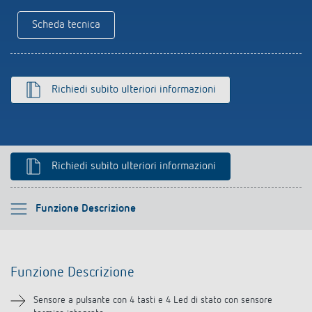
Rilevatore di presenza e rilevatore di
Scheda tecnica
movimento
Richiedi subito ulteriori informazioni
Richiedi subito ulteriori informazioni
Si prega di selezionare
Funzione Descrizione
Funzione Descrizione
Funzione Descrizione
Informazioni tecniche
Sensore a pulsante con 4 tasti e 4 Led di stato con sensore