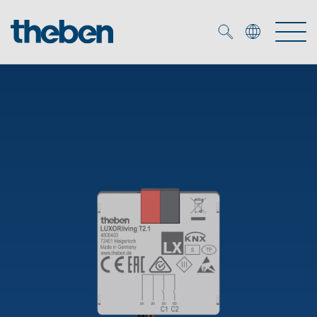
Merkzettel (
0
)
Prodotti
Soluzione OEM
KNX
Soluzioni
Smart Home
Soluzioni OEM
DALI
Servizio
Esperti OEM
Controllo dell'illuminazione DALI-2
Rilevatori di presenza/movimento
Referenze
Azienda
Emettitore LED (inglese)
Mediateca
Fari a LED