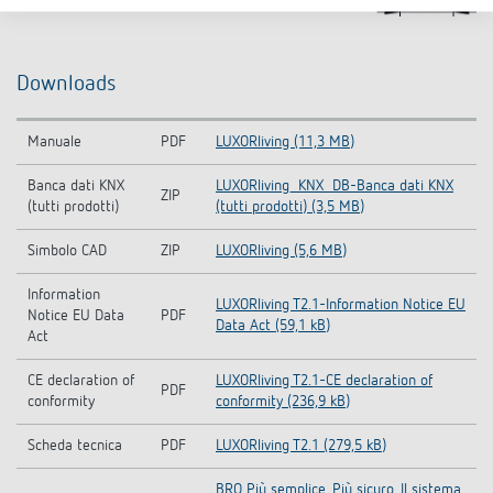
Downloads
Manuale
PDF
LUXORliving (11,3 MB)
Banca dati KNX
LUXORliving_KNX_DB-Banca dati KNX
ZIP
(tutti prodotti)
(tutti prodotti) (3,5 MB)
Simbolo CAD
ZIP
LUXORliving (5,6 MB)
Information
LUXORliving T2.1-Information Notice EU
Notice EU Data
PDF
Data Act (59,1 kB)
Act
CE declaration of
LUXORliving T2.1-CE declaration of
PDF
conformity
conformity (236,9 kB)
Scheda tecnica
PDF
LUXORliving T2.1 (279,5 kB)
BRO Più semplice. Più sicuro. Il sistema