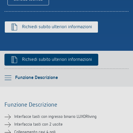
Rilevatore di presenza e rilevatore di
movimento
Richiedi subito ulteriori informazioni
Richiedi subito ulteriori informazioni
Si prega di selezionare
Funzione Descrizione
Funzione Descrizione
Funzione Descrizione
Informazioni tecniche
Interfacce tasti con ingresso binario LUXORliving
Downloads
Interfaccia tasti con 2 uscite
Collegamento cavi 4 poli