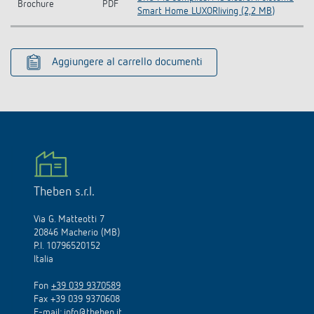
Brochure
PDF
Smart Home LUXORliving (2,2 MB)
Aggiungere al carrello documenti
Theben s.r.l.
Via G. Matteotti 7
20846 Macherio (MB)
P.I. 10796520152
Italia
Fon
+39 039 9370589
Fax +39 039 9370608
E-mail:
info@theben.it