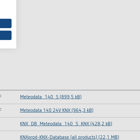
F
Meteodata_140_S (899,5 kB)
F
Meteodata 140 24V KNX (964,3 kB)
KNX_DB_Meteodata_140_S_KNX (428,2 kB)
KNXprod-KNX-Database (all products) (22,1 MB)