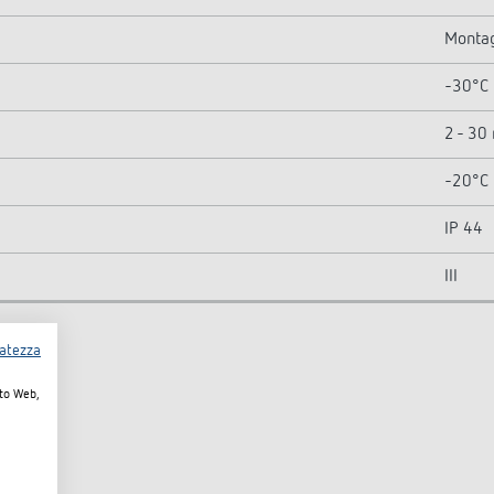
Montag
-30°C 
2 - 30
-20°C 
IP 44
III
vatezza
ito Web,