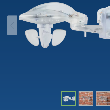
Interrut
movimento
Tempori
theLeda D
Dimme
theLeda S
Per sap
Per saperne di più
Relè passo-passo:
Controll
l'illuminazione efficiente e
luce
a costi vantaggiosi