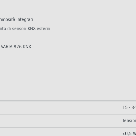
minosità integrati
nto di sensori KNX esterni
ne VARIA 826 KNX
15 - 3
Tensio
<0,5 