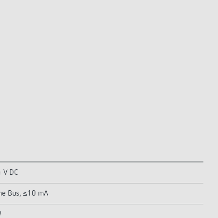
4 V DC
ne Bus, ≤10 mA
W