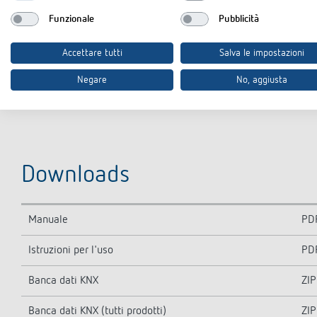
Funzionale
Pubblicità
Accettare tutti
Salva le impostazioni
Negare
No, aggiusta
Downloads
Manuale
PD
Istruzioni per l'uso
PD
Banca dati KNX
ZIP
Banca dati KNX (tutti prodotti)
ZIP