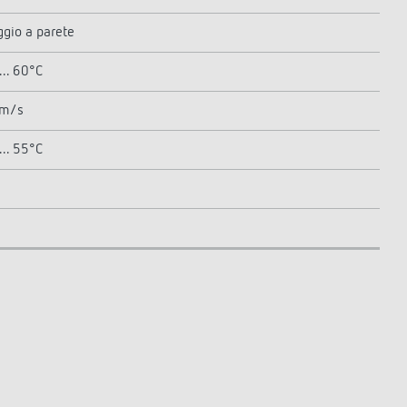
gio a parete
... 60°C
 m/s
... 55°C