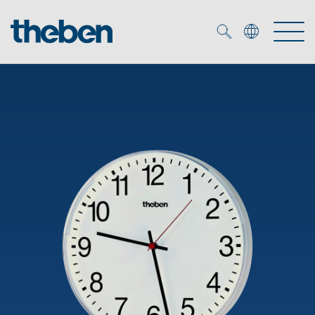
Merkzettel (
0
)
Prodotti
Soluzione OEM
KNX
Soluzioni
Smart Home
Soluzioni OEM
DALI
Servizio
Esperti OEM
Controllo dell'illuminazione DALI-2
Rilevatori di presenza/movimento
Referenze
Azienda
Emettitore LED (inglese)
Mediateca
Fari a LED