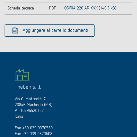
Scheda tecnica
PDF
OSIRIA 220 AR KNX (146,3 kB)
Aggiungere al carrello documenti
Theben s.r.l.
Via G. Matteotti 7
20846 Macherio (MB)
P.I. 10796520152
Italia
Fon
+39 039 9370589
Fax +39 039 9370608