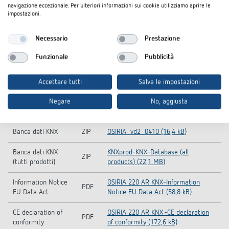
navigazione eccezionale. Per ulteriori informazioni sui cookie utilizziamo aprire le
impostazioni.
Downloads
Necessario
Prestazione
Funzionale
Pubblicità
OSIRIA-220-AR-KNX_5009200 (29,7
Testo d'appalto
DOC
kB)
Accettare tutti
Salva le impostazioni
Manuale
PDF
OSIRIA (606,3 kB)
Negare
No, aggiusta
Istruzioni per l'uso
PDF
OSIRIA (261,5 kB)
Banca dati KNX
ZIP
OSIRIA_vd2_0410 (16,4 kB)
Banca dati KNX
KNXprod-KNX-Database (all
ZIP
(tutti prodotti)
products) (22,1 MB)
Information Notice
OSIRIA 220 AR KNX-Information
PDF
EU Data Act
Notice EU Data Act (58,8 kB)
CE declaration of
OSIRIA 220 AR KNX -CE declaration
PDF
conformity
of conformity (172,6 kB)