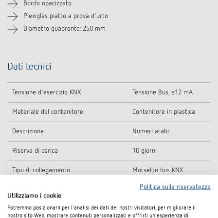
Bordo opacizzato
Plexiglas piatto a prova d'urto
Diametro quadrante: 250 mm
Dati tecnici
Tensione d'esercizio KNX
Tensione Bus, ≤12 mA
Materiale del contenitore
Contenitore in plastica
Descrizione
Numeri arabi
Riserva di carica
10 giorni
Tipo di collegamento
Morsetto bus KNX
Politica sulla riservatezza
Dimensione quadrante
Ø 250 mm
Utilizziamo i cookie
Potremmo posizionarli per l'analisi dei dati dei nostri visitatori, per migliorare il
Temperatura ambiente d'esercizio
-5°C ... 45°C
nostro sito Web, mostrare contenuti personalizzati e offrirti un'esperienza di