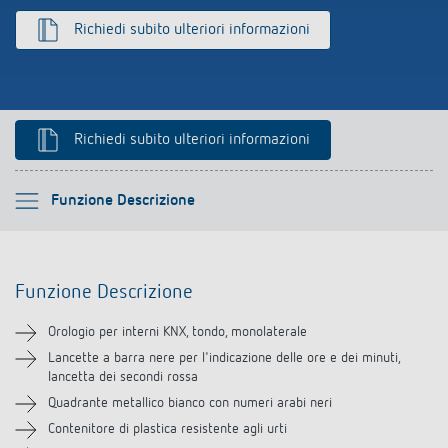
Rilevatore di presenza e rilevatore di
Richiedi subito ulteriori informazioni
movimento
Richiedi subito ulteriori informazioni
Si prega di selezionare
Funzione Descrizione
Funzione Descrizione
Funzione Descrizione
Informazioni tecniche
Orologio per interni KNX, tondo, monolaterale
Downloads
Lancette a barra nere per l'indicazione delle ore e dei minuti,
lancetta dei secondi rossa
Quadrante metallico bianco con numeri arabi neri
Contenitore di plastica resistente agli urti