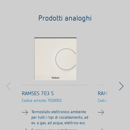
Prodotti analoghi
RAMSES 703 S
RAMSES 706 S
Codice articolo
7030003
Codice articolo
706
Termostato elettronico ambiente
Termostato e
per tutti i tipi di riscaldamento, ad
per tutti i ti
es. a gas, ad acqua, elettrico ecc.
es. a gas, ad 