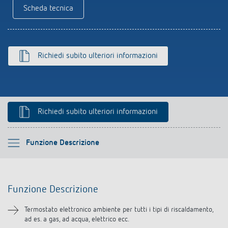
Rilevatore di presenza e rilevatore di
Scheda tecnica
movimento
Richiedi subito ulteriori informazioni
Richiedi subito ulteriori informazioni
Si prega di selezionare
Funzione Descrizione
Funzione Descrizione
Funzione Descrizione
Informazioni tecniche
Termostato elettronico ambiente per tutti i tipi di riscaldamento,
ad es. a gas, ad acqua, elettrico ecc.
Downloads