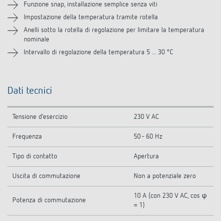
Funzione snap, installazione semplice senza viti
Impostazione della temperatura tramite rotella
Accessori
Anelli sotto la rotella di regolazione per limitare la temperatura
nominale
Prodotti analoghi
Intervallo di regolazione della temperatura 5 ... 30 °C
Dati tecnici
Tensione d’esercizio
230 V AC
Frequenza
50 - 60 Hz
Tipo di contatto
Apertura
Uscita di commutazione
Non a potenziale zero
10 A (con 230 V AC, cos φ
Potenza di commutazione
= 1)