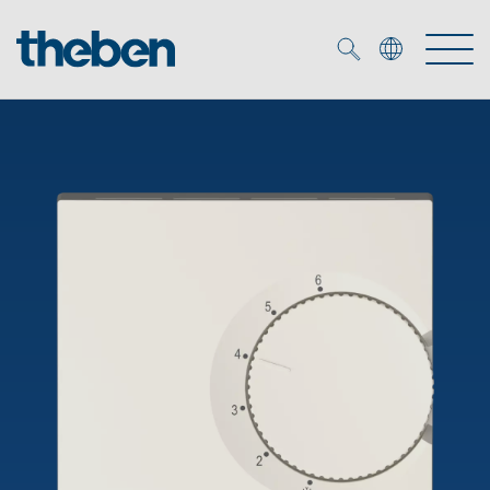
Merkzettel (
0
)
Prodotti
Soluzione OEM
KNX
Soluzioni
Smart Home
Soluzioni OEM
DALI
Servizio
Esperti OEM
Controllo dell'illuminazione DALI-2
Rilevatori di presenza/movimento
Referenze
Azienda
Emettitore LED (inglese)
Mediateca
Fari a LED