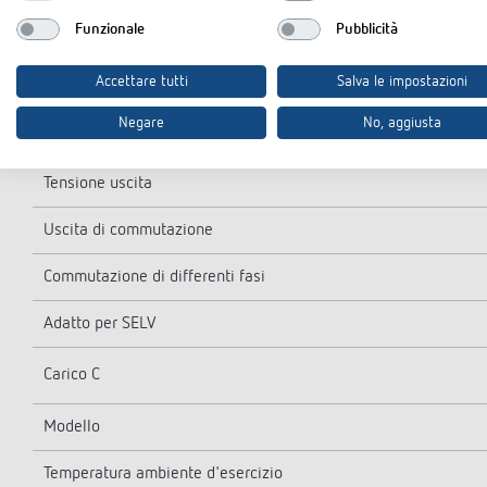
Funzionale
Pubblicità
Lampada LED 2-8 W
Accettare tutti
Salva le impostazioni
Lampada LED > 8 W
Negare
No, aggiusta
Corrente di inserzione
Tensione uscita
Uscita di commutazione
Commutazione di differenti fasi
Adatto per SELV
Carico C
Modello
Temperatura ambiente d'esercizio