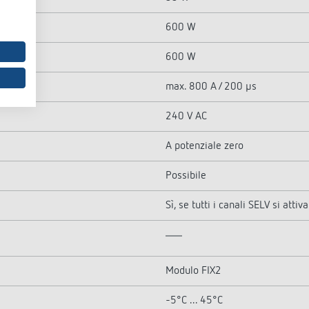
600 W
600 W
max. 800 A / 200 µs
240 V AC
A potenziale zero
Possibile
Sì, se tutti i canali SELV si attiv
Modulo FIX2
-5°C ... 45°C