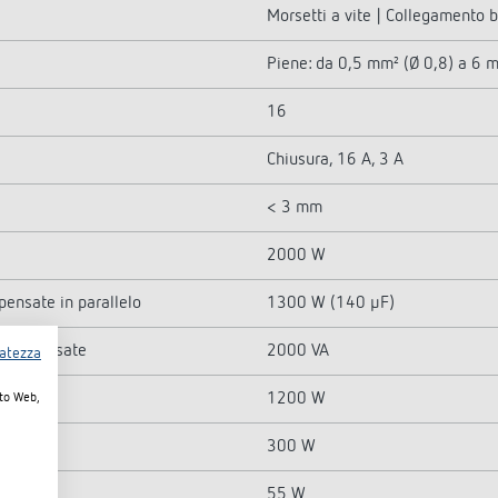
Morsetti a vite | Collegamento 
Piene: da 0,5 mm² (Ø 0,8) a 6 
16
Chiusura, 16 A, 3 A
< 3 mm
2000 W
ensate in parallelo
1300 W (140 µF)
n compensate
2000 VA
vatezza
1200 W
ito Web,
300 W
55 W