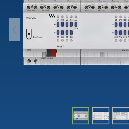
Interrut
movimento
Tempori
theLeda D
Dimme
theLeda S
Per sap
Per saperne di più
Relè passo-passo:
Controll
l'illuminazione efficiente e
luce
a costi vantaggiosi