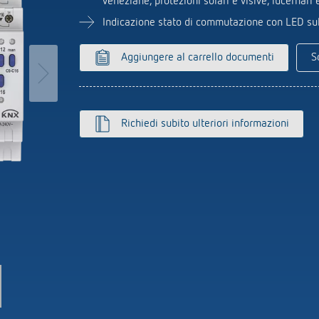
veneziane, protezioni solari e visive, lucernari 
Sensori
tori orari analogici
zzatore per luce scale
Indicazione stato di commutazione con LED su
r
Aggiungere al carrello documenti
S
erne di più
o dell'ora e della
Rilevatore di presen
rilevatore di movime
Richiedi subito ulteriori informazioni
Punti salienti del prodotto