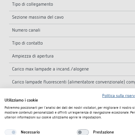
Tipo di collegamento
Sezione massima del cavo
Numero canali
Tipo di contatto
Ampiezza di apertura
Carico max lampade a incand./alogene
Carico lampade fluorescenti (alimentatore convenzionale) comp
Carico lampade fluorescenti (alimentatore convenzionale) no
Politica sulla riser
Utilizziamo i cookie
Carico lampade fluorescenti (alimentatore elettronico)
Potremmo posizionarli per l'analisi dei dati dei nostri visitatori, per migliorare il nostro s
mostrare contenuti personalizzati e offrirti un'esperienza di navigazione eccezionale. Per
ulteriori informazioni sui cookie utilizziamo aprire le impostazioni.
Lampade a risparmio energetico
Necessario
Prestazione
Lampada LED < 2 W