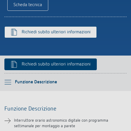
Rilevatore di presenza e rilevatore di
Scheda tecnica
movimento
Richiedi subito ulteriori informazioni
Richiedi subito ulteriori informazioni
Si prega di selezionare
Funzione Descrizione
Funzione Descrizione
Funzione Descrizione
Informazioni tecniche
Interruttore orario astronomico digitale con programma
settimanale per montaggio a parete
Downloads