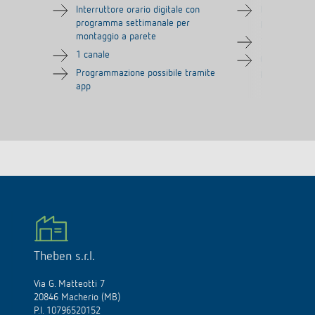
Interruttore orario digitale con
Interruttore o
programma settimanale per
programma s
montaggio a parete
1 canale
1 canale
Guida testual
Programmazione possibile tramite
presente sul 
app
Theben s.r.l.
Via G. Matteotti 7
20846 Macherio (MB)
P.I. 10796520152