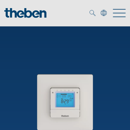
Merkzettel (
0
)
Prodotti
Soluzione OEM
KNX
Soluzioni
Smart Home
Soluzioni OEM
DALI
Servizio
Esperti OEM
Controllo dell'illuminazione DALI-2
Rilevatori di presenza/movimento
Referenze
Azienda
Emettitore LED (inglese)
Mediateca
Fari a LED