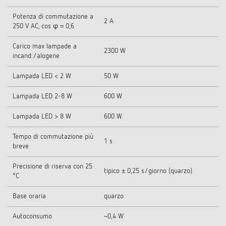
Potenza di commutazione a
2 A
250 V AC, cos φ = 0,6
Carico max lampade a
2300 W
incand./alogene
Lampada LED < 2 W
50 W
Lampada LED 2-8 W
600 W
Lampada LED > 8 W
600 W
Tempo di commutazione più
1 s
breve
Precisione di riserva con 25
tipico ± 0,25 s/giorno (quarzo)
°C
Base oraria
quarzo
Autoconsumo
~0,4 W