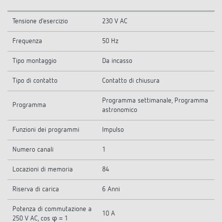
Tensione d’esercizio
230 V AC
Frequenza
50 Hz
Tipo montaggio
Da incasso
Tipo di contatto
Contatto di chiusura
Programma settimanale, Programma
Programma
astronomico
Funzioni dei programmi
Impulso
Numero canali
1
Locazioni di memoria
84
Riserva di carica
6 Anni
Potenza di commutazione a
10 A
250 V AC, cos φ = 1