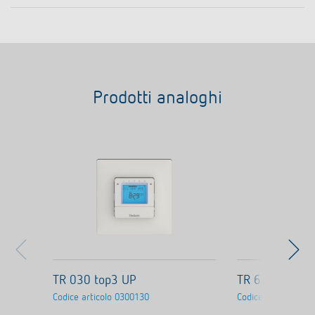
Prodotti analoghi
TR 030 top3 UP
TR 635 top2
Codice articolo
0300130
Codice articolo
635