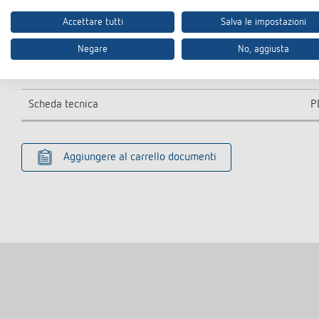
Accettare tutti
Salva le impostazioni
Testo d'appalto
D
Negare
No, aggiusta
Information Notice EU Data Act
P
Scheda tecnica
P
Aggiungere al carrello documenti