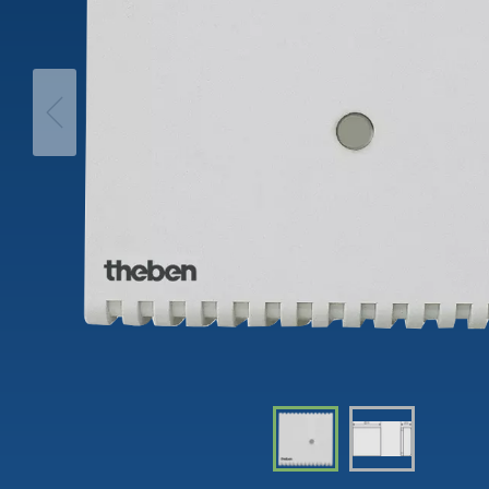
Interrut
movimento
Tempori
theLeda D
Dimme
theLeda S
Per sap
Per saperne di più
Relè passo-passo:
Controll
l'illuminazione efficiente e
luce
a costi vantaggiosi