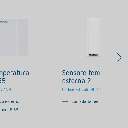
mperatura
Sensore temperatura
65
esterna 2
70459
Codice articolo
9070192
co esterno
Con adattamento della temper
zione IP 65