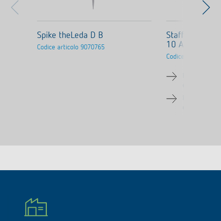
Spike theLeda D B
Staffa per mon
10 AL
Codice articolo
9070765
Codice articolo
907
Per il montag
emettitore L
Per il montag
e esterno