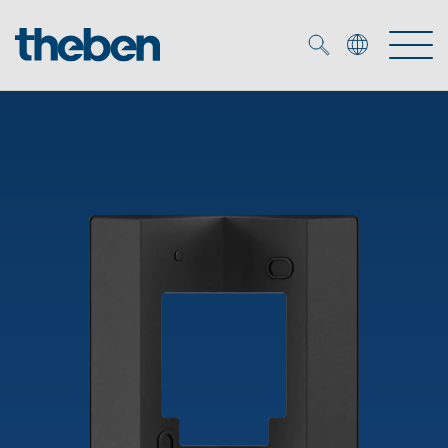
Merkzettel (
0
)
Prodotti
Soluzione OEM
KNX
Soluzioni
Smart Home
Soluzioni OEM
DALI
Servizio
Esperti OEM
Controllo dell'illuminazione DALI-2
Rilevatori di presenza/movimento
Referenze
Azienda
Emettitore LED (inglese)
Mediateca
Fari a LED