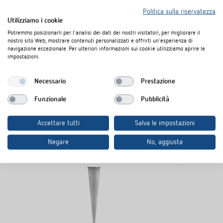
Scheda
Staffa per montaggio angolare 10 BK
Politica sulla riservatezza
PDF
tecnica
(319,0 kB)
Utilizziamo i cookie
Potremmo posizionarli per l'analisi dei dati dei nostri visitatori, per migliorare il
nostro sito Web, mostrare contenuti personalizzati e offrirti un'esperienza di
navigazione eccezionale. Per ulteriori informazioni sui cookie utilizziamo aprire le
Aggiungere al carrello documenti
impostazioni.
Necessario
Prestazione
Funzionale
Pubblicità
Accettare tutti
Salva le impostazioni
Prodotti analoghi
Negare
No, aggiusta