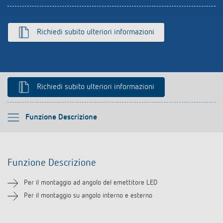
Rilevatore di presenza e rilevatore di
movimento
Richiedi subito ulteriori informazioni
Richiedi subito ulteriori informazioni
Si prega di selezionare
Funzione Descrizione
Funzione Descrizione
Funzione Descrizione
Downloads
Per il montaggio ad angolo del emettitore LED
Prodotti analoghi
Per il montaggio su angolo interno e esterno