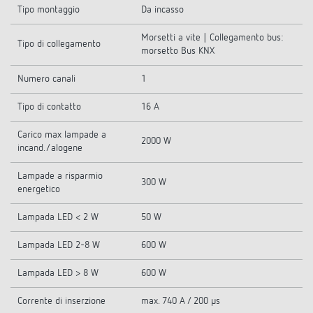
Tipo montaggio
Da incasso
Morsetti a vite | Collegamento bus:
Tipo di collegamento
morsetto Bus KNX
Numero canali
1
Tipo di contatto
16 A
Carico max lampade a
2000 W
incand./alogene
Lampade a risparmio
300 W
energetico
Lampada LED < 2 W
50 W
Lampada LED 2-8 W
600 W
Lampada LED > 8 W
600 W
Corrente di inserzione
max. 740 A / 200 µs