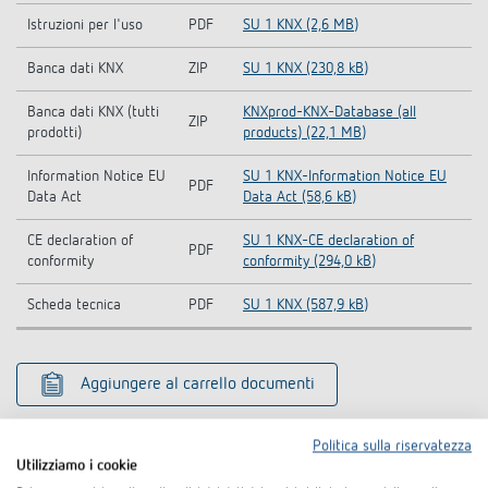
Istruzioni per l'uso
PDF
SU 1 KNX (2,6 MB)
Banca dati KNX
ZIP
SU 1 KNX (230,8 kB)
Banca dati KNX (tutti
KNXprod-KNX-Database (all
ZIP
prodotti)
products) (22,1 MB)
Information Notice EU
SU 1 KNX-Information Notice EU
PDF
Data Act
Data Act (58,6 kB)
CE declaration of
SU 1 KNX-CE declaration of
PDF
conformity
conformity (294,0 kB)
Scheda tecnica
PDF
SU 1 KNX (587,9 kB)
Aggiungere al carrello documenti
Politica sulla riservatezza
Utilizziamo i cookie
Accessori