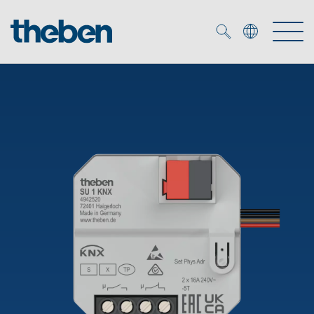
Merkzettel (
0
)
Prodotti
Soluzione OEM
KNX
Soluzioni
Smart Home
Soluzioni OEM
DALI
Servizio
Esperti OEM
Controllo dell'illuminazione DALI-2
Rilevatori di presenza/movimento
Referenze
Azienda
Emettitore LED (inglese)
Mediateca
Fari a LED