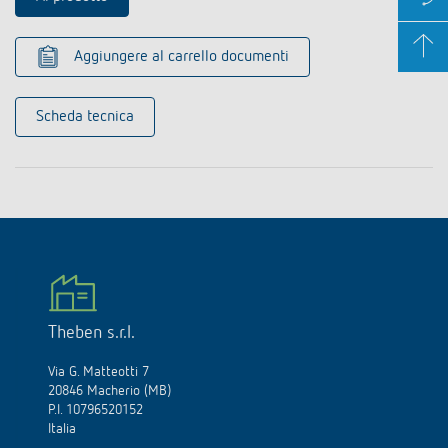
Aggiungere al carrello documenti
Scheda tecnica
Theben s.r.l.
Via G. Matteotti 7
20846 Macherio (MB)
P.I. 10796520152
Italia