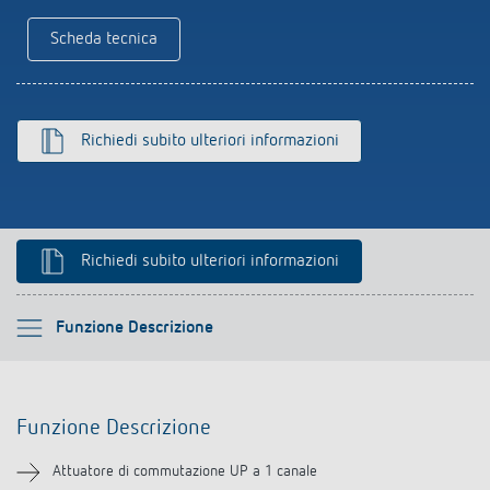
Rilevatore di presenza e rilevatore di
Scheda tecnica
movimento
Richiedi subito ulteriori informazioni
Richiedi subito ulteriori informazioni
Si prega di selezionare
Funzione Descrizione
Funzione Descrizione
Funzione Descrizione
Informazioni tecniche
Attuatore di commutazione UP a 1 canale