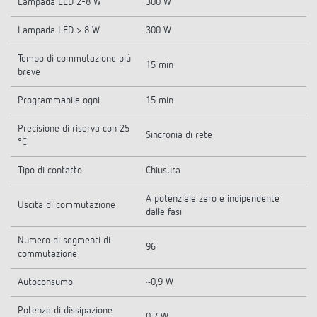
Lampada LED 2-8 W
300 W
Lampada LED > 8 W
300 W
Tempo di commutazione più
15 min
breve
Programmabile ogni
15 min
Precisione di riserva con 25
Sincronia di rete
°C
Tipo di contatto
Chiusura
A potenziale zero e indipendente
Uscita di commutazione
dalle fasi
Numero di segmenti di
96
commutazione
Autoconsumo
~0,9 W
Potenza di dissipazione