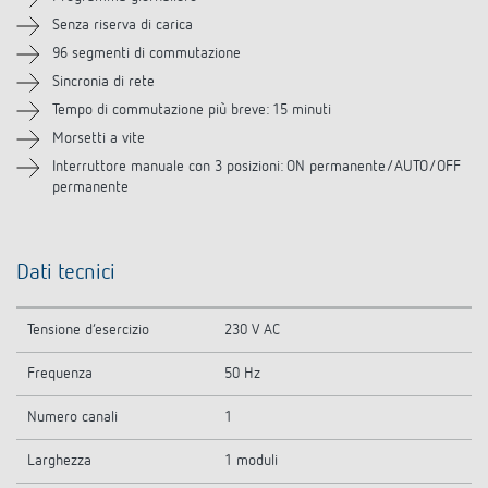
Accessori
Senza riserva di carica
96 segmenti di commutazione
Prodotti analoghi
Sincronia di rete
Tempo di commutazione più breve: 15 minuti
Morsetti a vite
Interruttore manuale con 3 posizioni: ON permanente/AUTO/OFF
permanente
Dati tecnici
Tensione d’esercizio
230 V AC
Frequenza
50 Hz
Numero canali
1
Larghezza
1 moduli