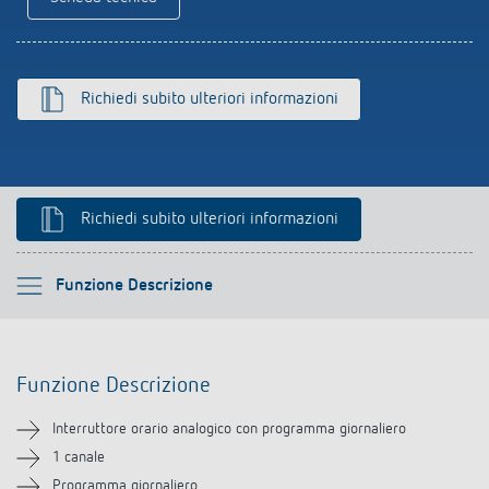
Rilevatore di presenza e rilevatore di
movimento
Richiedi subito ulteriori informazioni
Richiedi subito ulteriori informazioni
Si prega di selezionare
Funzione Descrizione
Funzione Descrizione
Funzione Descrizione
Informazioni tecniche
Interruttore orario analogico con programma giornaliero
Downloads
1 canale
Programma giornaliero