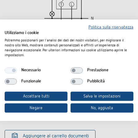
Politica sulla riservatezza
Utilizziamo i cookie
Potremmo posizionarli per l'analisi dei dati dei nostri visitatori, per migliorare il
nostro sito Web, mostrare contenuti personalizzati e offrirti un'esperienza di
Downloads
navigazione eccezionale. Per ulteriori informazioni sui cookie utilizziamo aprire le
impostazioni.
Testo d'appalto
DOC
SYN-160-a_1600001 (24,6 kB)
Necessario
Prestazione
SYN 160 a-Operating instructions
Istruzioni per l'uso
PDF
Funzionale
Pubblicità
(2,1 MB)
CE declaration of
SYN 160 a-CE declaration of
Accettare tutti
Salva le impostazioni
PDF
conformity
conformity (269,8 kB)
Negare
No, aggiusta
Scheda tecnica
PDF
SYN 160 a (435,5 kB)
Aggiungere al carrello documenti