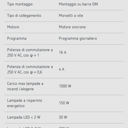
Tipo montaggio
Montaggio su barra DIN
Tipo di collegamento
Morsetti a vite
Motore
Motore sincrono
Programma
Programma giornaliero
Potenza di commutazione a
16 A
250 V AC, cos φ = 1
Potenza di commutazione a
4 A
250 V AC, cos φ = 0,6
Carico max lampade a
1000 W
incand./alogene
Lampade a risparmio
150 W
energetico
Lampada LED < 2 W
30 W