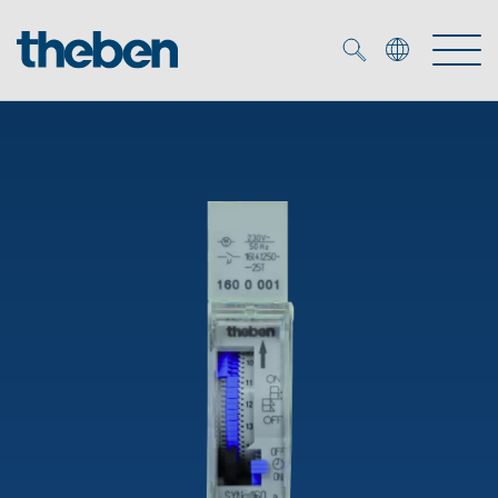
Merkzettel (
0
)
Prodotti
Soluzione OEM
KNX
Soluzioni
Smart Home
Soluzioni OEM
DALI
Servizio
Esperti OEM
Controllo dell'illuminazione DALI-2
Rilevatori di presenza/movimento
Referenze
Azienda
Emettitore LED (inglese)
Mediateca
Fari a LED