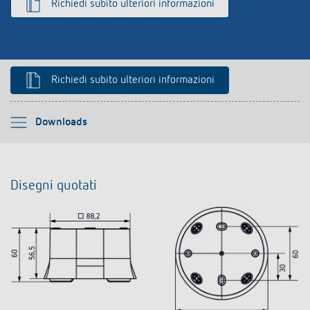
Richiedi subito ulteriori informazioni
Rilevatore di presenza e rilevatore di
movimento
Richiedi subito ulteriori informazioni
Si prega di selezionare
Downloads
Downloads
Disegni quotati
Prodotti analoghi