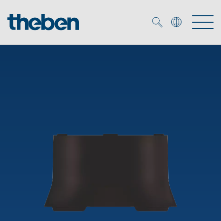
Merkzettel (
0
)
Prodotti
Soluzione OEM
KNX
Soluzioni
Smart Home
Soluzioni OEM
DALI
Servizio
Esperti OEM
Controllo dell'illuminazione DALI-2
Rilevatori di presenza/movimento
Referenze
Azienda
Emettitore LED (inglese)
Mediateca
Fari a LED