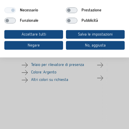
Necessario
Prestazione
Funzionale
Pubblicità
Accettare tutti
Salva le impostazioni
Negare
No, aggiusta
Telaio PresenceLight 180 SR
Adapter frame
Codice articolo
9070627
Codice articolo
907
Telaio per rilevatore di presenza
Cornice di co
bianco
Colore: Argento
Adatto per B
Altri colori su richiesta