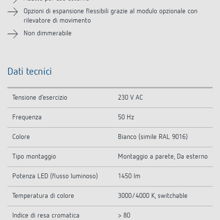
Accessori
Opzioni di espansione flessibili grazie al modulo opzionale con
rilevatore di movimento
Non dimmerabile
Prodotti analoghi
Dati tecnici
Tensione d’esercizio
230 V AC
Frequenza
50 Hz
Colore
Bianco (simile RAL 9016)
Tipo montaggio
Montaggio a parete, Da esterno
Potenza LED (flusso luminoso)
1450 lm
Temperatura di colore
3000/4000 K, switchable
Indice di resa cromatica
> 80