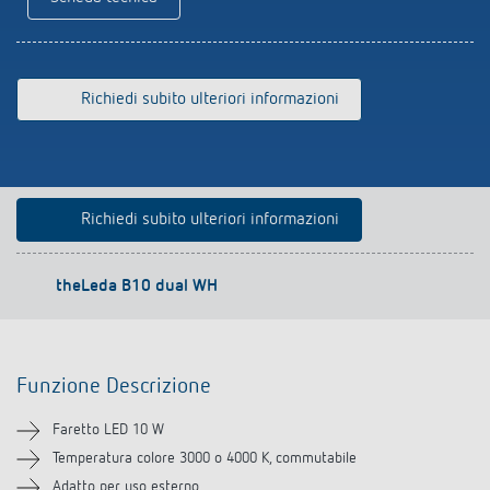
Rilevatore di presenza e rilevatore di
movimento
Richiedi subito ulteriori informazioni
Richiedi subito ulteriori informazioni
Si prega di selezionare
theLeda B10 dual WH
Funzione Descrizione
Funzione Descrizione
Informazioni tecniche
Faretto LED 10 W
Downloads
Temperatura colore 3000 o 4000 K, commutabile
Adatto per uso esterno