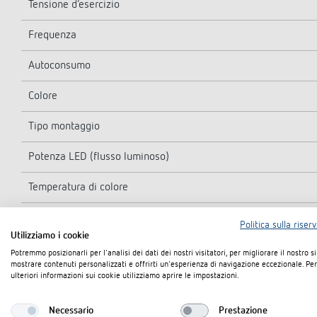
Tensione d’esercizio
Frequenza
Autoconsumo
Colore
Tipo montaggio
Potenza LED (flusso luminoso)
Temperatura di colore
Indice di resa cromatica
Politica sulla riser
Utilizziamo i cookie
Vita utile
Potremmo posizionarli per l'analisi dei dati dei nostri visitatori, per migliorare il nostro s
mostrare contenuti personalizzati e offrirti un'esperienza di navigazione eccezionale. Per
ulteriori informazioni sui cookie utilizziamo aprire le impostazioni.
Angolo di rilevamento
Tempo di ritardo canale luce
Necessario
Prestazione