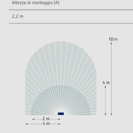
Altezza di montaggio (A)
2,2 m