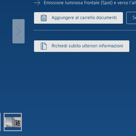
Sensori
tori orari analogici
Emissione luminosa frontale (Spot) e verso l'al
zzatore per luce scale
r
Aggiungere al carrello documenti
S
erne di più
o dell'ora e della
Rilevatore di presen
rilevatore di movime
Richiedi subito ulteriori informazioni
Punti salienti del prodotto