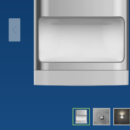
Interrut
movimento
Tempori
theLeda D
Dimme
theLeda S
Per sap
Per saperne di più
Relè passo-passo:
Controll
l'illuminazione efficiente e
luce
a costi vantaggiosi