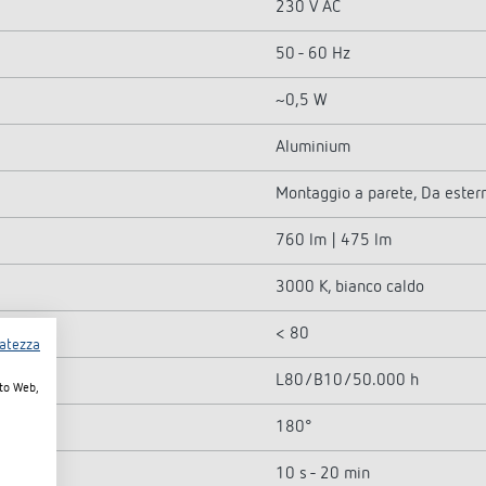
230 V AC
50 - 60 Hz
~0,5 W
Aluminium
Montaggio a parete, Da ester
760 lm | 475 lm
3000 K, bianco caldo
< 80
vatezza
L80/B10/50.000 h
ito Web,
180°
10 s - 20 min