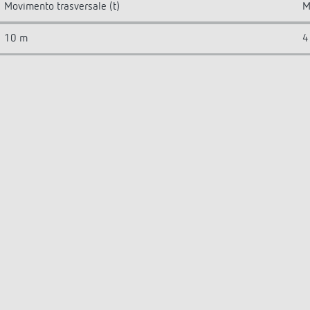
Movimento trasversale (t)
M
10 m
4