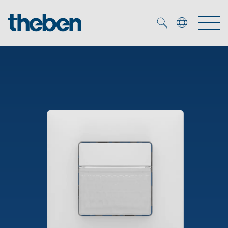
Merkzettel (
0
)
Prodotti
Soluzione OEM
KNX
Soluzioni
Smart Home
Soluzioni OEM
DALI
Servizio
Esperti OEM
Controllo dell'illuminazione DALI-2
Rilevatori di presenza/movimento
Referenze
Azienda
Emettitore LED (inglese)
Mediateca
Fari a LED