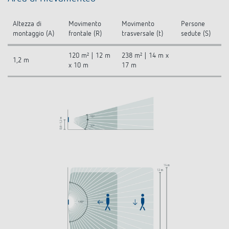
Altezza di
Movimento
Movimento
Persone
montaggio (A)
frontale (R)
trasversale (t)
sedute (S)
120 m² | 12 m
238 m² | 14 m x
1,2 m
x 10 m
17 m