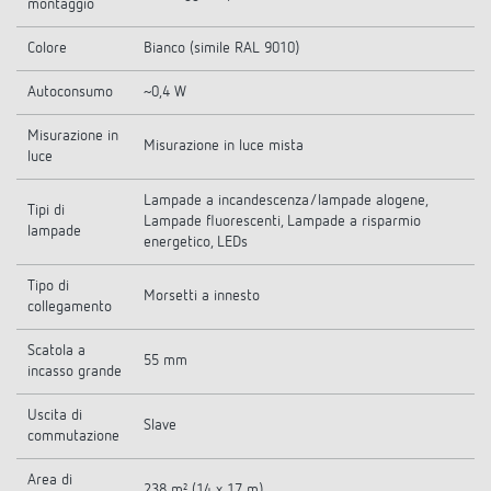
montaggio
Colore
Bianco (simile RAL 9010)
Autoconsumo
~0,4 W
Misurazione in
Misurazione in luce mista
luce
Lampade a incandescenza/lampade alogene,
Tipi di
Lampade fluorescenti, Lampade a risparmio
lampade
energetico, LEDs
Tipo di
Morsetti a innesto
collegamento
Scatola a
55 mm
incasso grande
Uscita di
Slave
commutazione
Area di
238 m² (14 x 17 m)