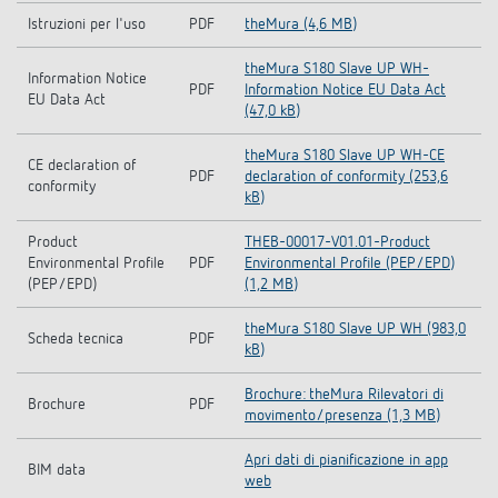
Istruzioni per l'uso
PDF
theMura (4,6 MB)
theMura S180 Slave UP WH-
Information Notice
PDF
Information Notice EU Data Act
EU Data Act
(47,0 kB)
theMura S180 Slave UP WH-CE
CE declaration of
PDF
declaration of conformity (253,6
conformity
kB)
Product
THEB-00017-V01.01-Product
Environmental Profile
PDF
Environmental Profile (PEP/EPD)
(PEP/EPD)
(1,2 MB)
theMura S180 Slave UP WH (983,0
Scheda tecnica
PDF
kB)
Brochure: theMura Rilevatori di
Brochure
PDF
movimento/presenza (1,3 MB)
Apri dati di pianificazione in app
BIM data
web