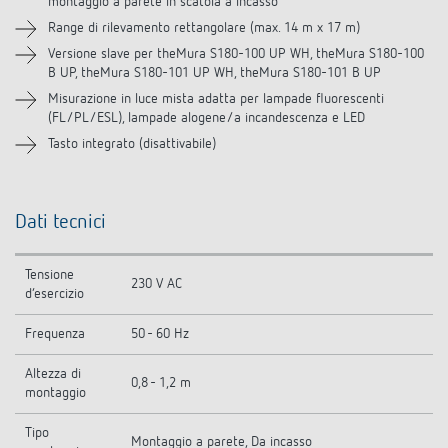
montaggio a parete in scatola a incasso
Downloads
Range di rilevamento rettangolare (max. 14 m x 17 m)
Versione slave per theMura S180-100 UP WH, theMura S180-100
Accessori
B UP, theMura S180-101 UP WH, theMura S180-101 B UP
Misurazione in luce mista adatta per lampade fluorescenti
Prodotti analoghi
(FL/PL/ESL), lampade alogene/a incandescenza e LED
Tasto integrato (disattivabile)
Dati tecnici
Tensione
230 V AC
d’esercizio
Frequenza
50 - 60 Hz
Altezza di
0,8 - 1,2 m
montaggio
Tipo
Montaggio a parete, Da incasso