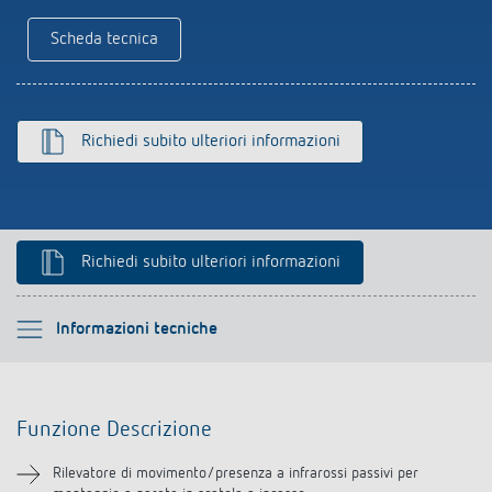
Rilevatore di presenza e rilevatore di
Scheda tecnica
movimento
Richiedi subito ulteriori informazioni
Richiedi subito ulteriori informazioni
Si prega di selezionare
Informazioni tecniche
Funzione Descrizione
Funzione Descrizione
Informazioni tecniche
Rilevatore di movimento/presenza a infrarossi passivi per