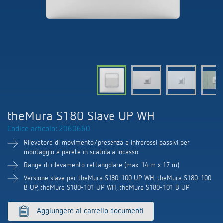
Comando delle lampade a LED
Contattaci
Cataloghi e brochure
Theben AG
Regolazione del tempo e della luce
Sistemi KNX
Ordinazione catalogo
Attualità
Ricerca prodotti
Climatizzazione
I vostri referenti presso Theben s.r.l.
Consigli sui sensori di CO2
Seminari tecnici
Cooperazione
Mediateca
Accessori
Vicino a voi. L'assistenza tecnica
Smart Metering (inglese)
Comunicati stampa
Ambiente
Smart Metering
Richiesta
Referenze
Portale BIM
theMura S180 Slave UP WH
Sostenibilità
LUXORliving
Come raggiungerci
Codice articolo: 2060660
Le app di Theben
Design
Rilevatore di movimento/presenza a infrarossi passivi per
Distribuzione nel mondo
montaggio a parete in scatola a incasso
Relè passo-passo: l'illuminazione
Range di rilevamento rettangolare (max. 14 m x 17 m)
Storia
Organizzazione commerciale
Versione slave per theMura S180-100 UP WH, theMura S180-100
efficiente e a costi vantaggiosi
B UP, theMura S180-101 UP WH, theMura S180-101 B UP
Controllo dell'ora e della luce
Aggiungere al carrello documenti