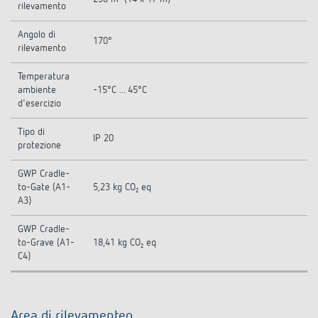
rilevamento
Angolo di
170°
rilevamento
Temperatura
ambiente
-15°C ... 45°C
d'esercizio
Tipo di
IP 20
protezione
GWP Cradle-
to-Gate (A1-
5,23 kg CO₂ eq
A3)
GWP Cradle-
to-Grave (A1-
18,41 kg CO₂ eq
C4)
Area di rilevamenteo