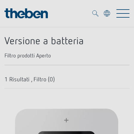
Merkzettel (
0
)
Versione a batteria
Prodotti
Filtro prodotti
Aperto
Soluzione OEM
KNX
Tipo montaggio
1
Risultati , Filtro (
0
)
Soluzioni
Smart Home
Soluzioni OEM
Tipo di contatto
Montaggio a parete (possibile anche su scatola ad
incasso)
DALI
Servizio
Esperti OEM
Controllo dell'illuminazione DALI-2
Programma
Contatto di chiusura
Rilevatori di presenza/movimento
Referenze
Azienda
Emettitore LED (inglese)
Mediateca
Programma settimanale
Fari a LED