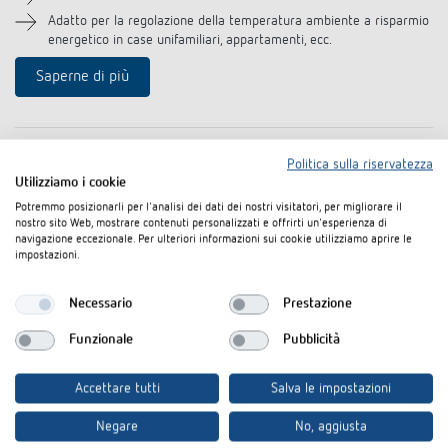
Rilevatore di presenza e rilevatore di
Adatto per la regolazione della temperatura ambiente a risparmio
energetico in case unifamiliari, appartamenti, ecc.
movimento
Saperne di più
Politica sulla riservatezza
Utilizziamo i cookie
Potremmo posizionarli per l'analisi dei dati dei nostri visitatori, per migliorare il
nostro sito Web, mostrare contenuti personalizzati e offrirti un'esperienza di
navigazione eccezionale. Per ulteriori informazioni sui cookie utilizziamo aprire le
impostazioni.
Theben s.r.l.
Necessario
Prestazione
Via G. Matteotti 7
Funzionale
Pubblicità
20846 Macherio (MB)
P.I. 10796520152
Accettare tutti
Salva le impostazioni
Italia
Negare
No, aggiusta
Fon
+39 039 9370589
Fax +39 039 9370608