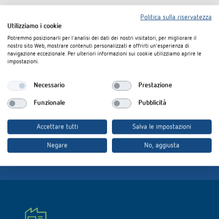
Interessato? Scopri di più su
www.luxorliving.it
Politica sulla riservatezza
Utilizziamo i cookie
Potremmo posizionarli per l'analisi dei dati dei nostri visitatori, per migliorare il
nostro sito Web, mostrare contenuti personalizzati e offrirti un'esperienza di
navigazione eccezionale. Per ulteriori informazioni sui cookie utilizziamo aprire le
impostazioni.
Necessario
Prestazione
Scarica la brochure
:
Funzionale
Pubblicità
Accettare tutti
Salva le impostazioni
Negare
Sistema domótico LUXORliving
No, aggiusta