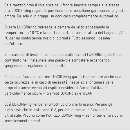
Rilevatore di presenza e rilevatore di
Se a mezzogiorno il sole riscalda il fronte finestre sempre alla stessa
ora, LUXORliving regola la posizione delle veneziane garantendo la giusta
ombra. Da solo o in gruppi - in ogni caso completamente automatico.
movimento
Di sera LUXORliving rinfresca la camera da letto abbassando la
temperatura a 18 °C e la mattina porta la temperatura del bagno a 22
°C per un confortevole inizio di giornata. Tutto secondo i desideri
dell’utente.
In occasione di feste di compleanno o altri eventi LUXORliving dà il suo
contributo nell'instaurare una piacevole atmosfera accendendo,
spegnendo o regolando la luminosità.
Con la sua funzione allarme LUXORliving garantisce sempre anche una
certa sicurezza, e, in caso di necessità, riesce ad allontanare dalla
proprietà anche eventuali ospiti indesiderati. Anche l'utilizzo è
particolarmente sicuro – tramite LUXORplay e WLAN.
Così LUXORliving rende felici tutti coloro che lo usano. Persino gli
elettricisti che lo installano. Già, perché la messa in funzione è
ultrafacile. Proprio come l'utilizzo. LUXORliving – semplicemente sicuro,
semplicemente smart.