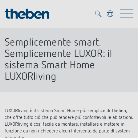
Merkzettel (
0
)
Semplicemente smart.
Prodotti
Semplicemente LUXOR: il
sistema Smart Home
Soluzione OEM
KNX
LUXORliving
Soluzioni
Smart Home
Soluzioni OEM
DALI
Servizio
Esperti OEM
Controllo dell'illuminazione DALI-2
LUXORliving è il sistema Smart Home più semplice di Theben,
che offre tutto ciò che può rendere più confortevoli le abitazioni.
Rilevatori di presenza/movimento
Referenze
LUXORliving è così facile da montare, installare e mettere in
Azienda
Emettitore LED (inglese)
Mediateca
funzione da non richiedere alcun intervento da parte di system
Fari a LED