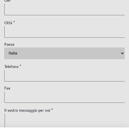
CAP
Rilevatore di presenza e rilevatore di
movimento
Città
Paese
Telefono
Fax
Il vostro messaggio per noi