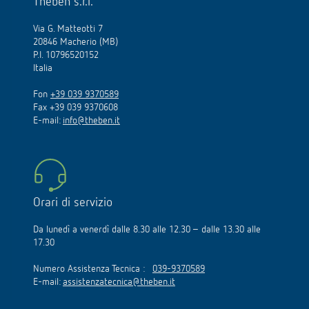
Theben s.r.l.
Via G. Matteotti 7
20846 Macherio (MB)
P.I. 10796520152
Italia
Fon
+39 039 9370589
Fax +39 039 9370608
E-mail:
info@theben.it
Orari di servizio
Da lunedì a venerdì dalle 8.30 alle 12.30 – dalle 13.30 alle
17.30
Numero Assistenza Tecnica :
039-9370589
E-mail:
assistenzatecnica@theben.it