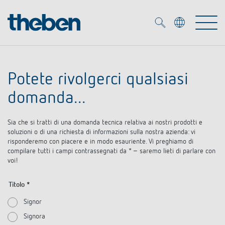
Merkzettel (
0
)
Potete rivolgerci qualsiasi
Prodotti
domanda...
Soluzione OEM
KNX
Sia che si tratti di una domanda tecnica relativa ai nostri prodotti e
soluzioni o di una richiesta di informazioni sulla nostra azienda: vi
risponderemo con piacere e in modo esauriente. Vi preghiamo di
Soluzioni
Smart Home
Soluzioni OEM
compilare tutti i campi contrassegnati da * – saremo lieti di parlare con
voi!
DALI
Servizio
Esperti OEM
Controllo dell'illuminazione DALI-2
Titolo *
Rilevatori di presenza/movimento
Referenze
Signor
Azienda
Emettitore LED (inglese)
Mediateca
Signora
Fari a LED