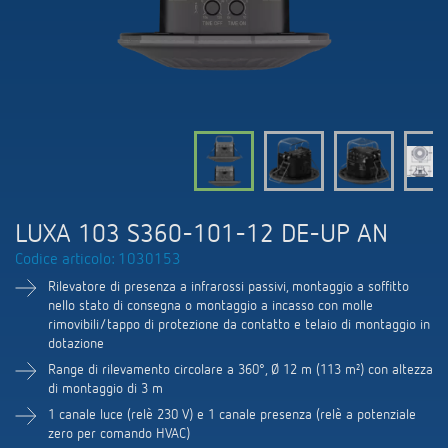
Comando delle lampade a LED
Contattaci
Cataloghi e brochure
Theben AG
Regolazione del tempo e della luce
Sistemi KNX
Ordinazione catalogo
Attualità
Ricerca prodotti
Climatizzazione
I vostri referenti presso Theben s.r.l.
Consigli sui sensori di CO2
Seminari tecnici
Cooperazione
Mediateca
Accessori
Vicino a voi. L'assistenza tecnica
Smart Metering (inglese)
Comunicati stampa
Ambiente
Smart Metering
Richiesta
Referenze
Portale BIM
LUXA 103 S360-101-12 DE-UP AN
Sostenibilità
LUXORliving
Come raggiungerci
Codice articolo: 1030153
Le app di Theben
Design
Rilevatore di presenza a infrarossi passivi, montaggio a soffitto
Distribuzione nel mondo
nello stato di consegna o montaggio a incasso con molle
Relè passo-passo: l'illuminazione
rimovibili/tappo di protezione da contatto e telaio di montaggio in
Storia
Organizzazione commerciale
dotazione
efficiente e a costi vantaggiosi
Range di rilevamento circolare a 360°, Ø 12 m (113 m²) con altezza
di montaggio di 3 m
Controllo dell'ora e della luce
1 canale luce (relè 230 V) e 1 canale presenza (relè a potenziale
zero per comando HVAC)