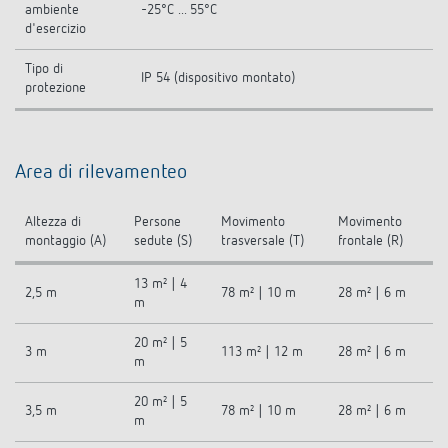
ambiente
-25°C ... 55°C
d'esercizio
Tipo di
IP 54 (dispositivo montato)
protezione
Area di rilevamenteo
Altezza di
Persone
Movimento
Movimento
montaggio (A)
sedute (S)
trasversale (T)
frontale (R)
13 m² | 4
2,5 m
78 m² | 10 m
28 m² | 6 m
m
20 m² | 5
3 m
113 m² | 12 m
28 m² | 6 m
m
20 m² | 5
3,5 m
78 m² | 10 m
28 m² | 6 m
m