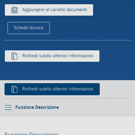
Rilevatore di presenza e rilevatore di
Aggiungere al carrello documenti
movimento
Scheda tecnica
Richiedi subito ulteriori informazioni
Richiedi subito ulteriori informazioni
Si prega di selezionare
Funzione Descrizione
Funzione Descrizione