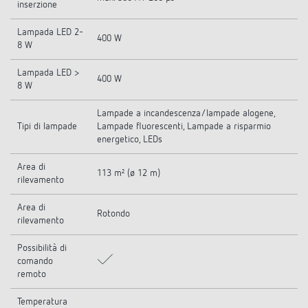
inserzione
Lampada LED 2-
400 W
8 W
Lampada LED >
400 W
8 W
Lampade a incandescenza/lampade alogene,
Tipi di lampade
Lampade fluorescenti, Lampade a risparmio
energetico, LEDs
Area di
113 m² (ø 12 m)
rilevamento
Area di
Rotondo
rilevamento
Possibilità di
comando
remoto
Temperatura