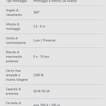
Tipo montaggio
Montaggio a soffitto, Da incasso
Angolo di
360°
rilevamento
Altezza di
2,5 - 6 m
montaggio
Uscita di
Luce | Presenza
commutazione
Ritardo di
inserimento
0 s - 10 min
presenza
Carico max
lampade a
2300 W
incand./alogene
Capacità di
50 W/50 VA
presenza
Corrente di
max. 500 A / 200 µs