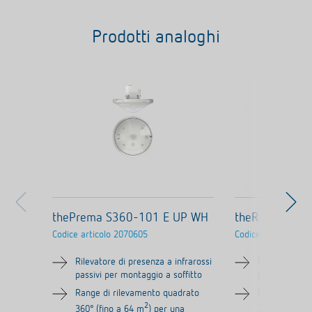
Prodotti analoghi
thePrema S360-101 E UP WH
theRonda S36
Codice articolo
2070605
Codice articolo
208
Rilevatore di presenza a infrarossi
Rilevatore di
passivi per montaggio a soffitto
passivi per m
Range di rilevamento quadrato
Range di ril
2
360° (fino a 64 m
) per una
360°, fino a 