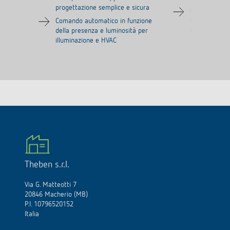
progettazione semplice e sicura
Comando auto
Comando automatico in funzione
della presenz
della presenza e luminosità per
illuminazione
illuminazione e HVAC
Theben s.r.l.
Via G. Matteotti 7
20846 Macherio (MB)
P.I. 10796520152
Italia