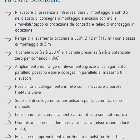
Funzione Descrizione
Informazioni tecniche
Rilevatore di presenza a infrarossi passivi, montaggio a soffitto
nello stato di consegna o montaggio a incasso con molle
Downloads
rimovibili/tappo di protezione da contatto e telaio di montaggio in
dotazione
Accessori
Range di rilevamento circolare a 360°, Ø 12 m (113 m²) con altezza
di montaggio di 3 m
Prodotti analoghi
1 canale luce (relè 230 V) e 1 canale presenza (relè a potenziale
zero per comando HVAC)
Ampliamento del range di rilevamento grazie al collegamento
parallelo, possono essere collegati in parallelo al massimo 8
rilevatori
Possibilità di collegamento in rete con il rilevatore a parete
theMura Slave
Soluzioni di collegamento per pulsanti per la commutazione
manuale
Funzionamento completamente automatico o semiautomatico
Una misurazione della luminosità orientata (misurazione in luce
mista)
Funzione di apprendimento, funzione a impulsi, funzione test,