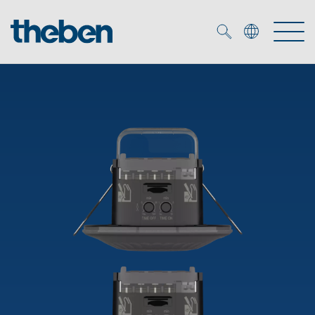
Merkzettel (
0
)
Prodotti
Soluzione OEM
KNX
Soluzioni
Smart Home
Soluzioni OEM
DALI
Servizio
Esperti OEM
Controllo dell'illuminazione DALI-2
Rilevatori di presenza/movimento
Referenze
Azienda
Emettitore LED (inglese)
Mediateca
Fari a LED