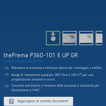
Comando delle lampade a LED
Contattaci
Cataloghi e brochure
Theben AG
Regolazione del tempo e della luce
Sistemi KNX
Ordinazione catalogo
Attualità
Ricerca prodotti
Climatizzazione
I vostri referenti presso Theben s.r.l.
Consigli sui sensori di CO2
Seminari tecnici
Cooperazione
Mediateca
Accessori
Vicino a voi. L'assistenza tecnica
Smart Metering (inglese)
Comunicati stampa
Ambiente
Smart Metering
Richiesta
Referenze
Portale BIM
thePrema P360-101 E UP GR
Sostenibilità
LUXORliving
Come raggiungerci
Codice articolo: 2070106
Le app di Theben
Design
Rilevatore di presenza a infrarossi passivi per montaggio a soffitto
Distribuzione nel mondo
Relè passo-passo: l'illuminazione
2
Range di rilevamento quadrato 360° (fino a 100 m
) per una
Storia
progettazione semplice e sicura
Organizzazione commerciale
efficiente e a costi vantaggiosi
Comando automatico in funzione della presenza e luminosità per
illuminazione e HVAC
Controllo dell'ora e della luce
Aggiungere al carrello documenti