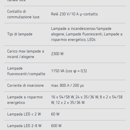
canale luce
Contatto di
Relè 230 V/10 A µ-contatto
commutazione luce
Lampade a incandescenza/lampade
Tipi di lampade
alogene, Lampade fluorescenti, Lampade a
risparmio energetico, LEDs
Carico max lampade a
2300 W
incand./alogene
Lampade
1150 VA (cos φ = 0,5)
fluorescenti/compatte
Corrente di inserzione
max. 800 A / 200 µs
Lampade a risparmio
16 x 54/58 W, 24 x 35/36 W, 8 x 2 x 54/58
energetico
W, 12 x 2 x 35/36 W
Lampada LED < 2 W
60 W
Lampada LED 2-8 W
600 W