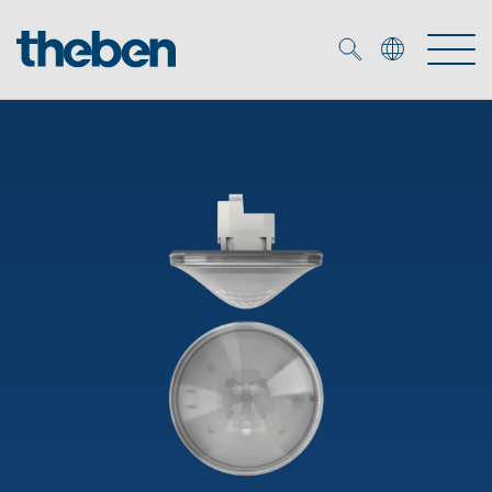
Merkzettel (
0
)
Prodotti
Soluzione OEM
KNX
Soluzioni
Smart Home
Soluzioni OEM
DALI
Servizio
Esperti OEM
Controllo dell'illuminazione DALI-2
Rilevatori di presenza/movimento
Referenze
Azienda
Emettitore LED (inglese)
Mediateca
Fari a LED