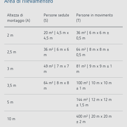
Area di rilevamenteo
Altezza di
Persone sedute
Persone in movimento
montaggio (A)
(S)
(T)
20 m² | 4,5 m x
36 m² | 6 m x 6 m ±
2 m
4,5 m
0,5 m
36 m² | 6 m x 6
64 m² | 8 m x 8 m ±
2,5 m
m
0,5 m
49 m² | 7 m x 7
81 m² | 9 m x 9 m ± 1
3 m
m
m
64 m² | 8 m x 8
100 m² | 10 m x 10 m
3,5 m
m
± 1 m
144 m² | 12 m x 12 m
5 m
± 1,5 m
400 m² | 20 m x 20 m
10 m
± 2 m