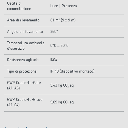
Uscita di
Luce | Presenza
commutazione
Area di rilevamento
81 m² (9 x 9 m)
Angolo di rilevamento
360°
Temperatura ambiente
0°C ... 50°C
d'esercizio
Resistenza agli urti
IK04
Tipo di protezione
IP 40 (dispositivo montato)
GWP Cradle-to-Gate
5,43 kg CO₂ eq
(A1-A3)
GWP Cradle-to-Grave
9,09 kg CO₂ eq
(A1-C4)