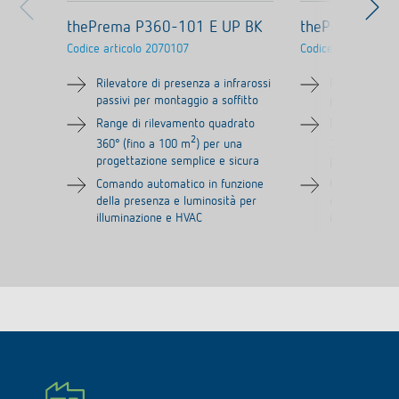
thePrema P360-101 E UP BK
thePrema P36
Codice articolo
2070107
Codice articolo
207
Rilevatore di presenza a infrarossi
Rilevatore di
passivi per montaggio a soffitto
passivi per m
Range di rilevamento quadrato
Range di ril
2
360° (fino a 100 m
) per una
360° (fino a 
progettazione semplice e sicura
progettazione
Comando automatico in funzione
Comando auto
della presenza e luminosità per
della presenz
illuminazione e HVAC
illuminazione