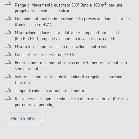
Downloads
2
Range di rilevamento quadrato 360° (fino a 100 m
) per una
progettazione semplice e sicura
Accessori
Comando automatico in funzione della presenza e luminosità per
illuminazione e HVAC
Misurazione in luce mista adatta per lampade fluorescenti
Prodotti analoghi
(FL/PL/ESL), lampade alogene e a incandescenza e LED
Misura luce commutabile su misurazione spot o wide
Canale A luce: relè esterno, 230 V
Funzionamento commutabile tra completamente automatico o
semiautomatico
Valore di commutazione della luminosità regolabile, funzione
teach-in
Tempo di coda con autoapprendimento
Riduzione del tempo di coda in caso di presenza breve (Presenza
per un breve periodo)
Mostra altro