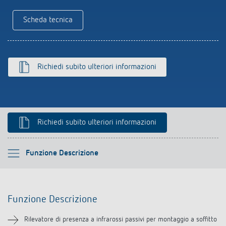
Rilevatore di presenza e rilevatore di
Scheda tecnica
movimento
Richiedi subito ulteriori informazioni
Richiedi subito ulteriori informazioni
Si prega di selezionare
Funzione Descrizione
Funzione Descrizione
Funzione Descrizione
Informazioni tecniche
Rilevatore di presenza a infrarossi passivi per montaggio a soffitto