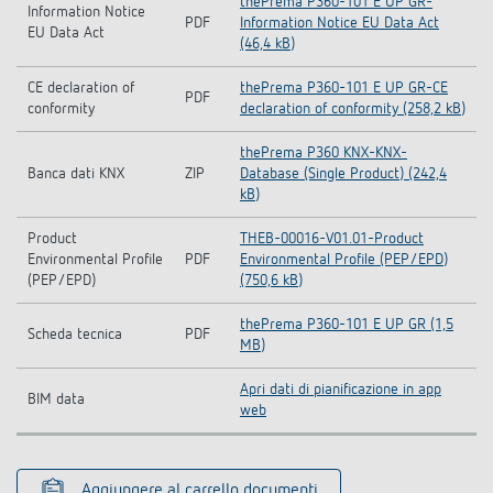
thePrema P360-101 E UP GR-
Information Notice
PDF
Information Notice EU Data Act
EU Data Act
(46,4 kB)
CE declaration of
thePrema P360-101 E UP GR-CE
PDF
conformity
declaration of conformity (258,2 kB)
thePrema P360 KNX-KNX-
Banca dati KNX
ZIP
Database (Single Product) (242,4
kB)
Product
THEB-00016-V01.01-Product
Environmental Profile
PDF
Environmental Profile (PEP/EPD)
(PEP/EPD)
(750,6 kB)
thePrema P360-101 E UP GR (1,5
Scheda tecnica
PDF
MB)
Apri dati di pianificazione in app
BIM data
web
Aggiungere al carrello documenti