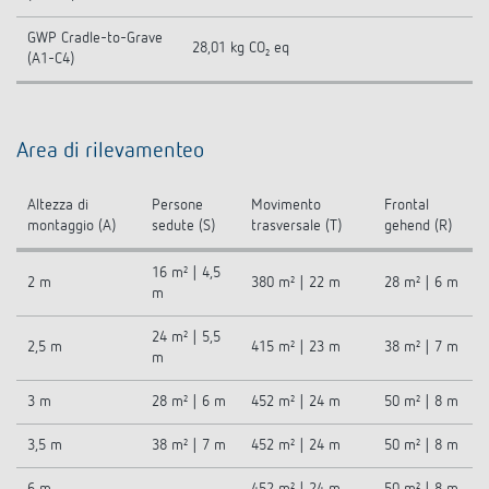
GWP Cradle-to-Grave
28,01 kg CO₂ eq
(A1-C4)
Area di rilevamenteo
Altezza di
Persone
Movimento
Frontal
montaggio (A)
sedute (S)
trasversale (T)
gehend (R)
16 m² | 4,5
2 m
380 m² | 22 m
28 m² | 6 m
m
24 m² | 5,5
2,5 m
415 m² | 23 m
38 m² | 7 m
m
3 m
28 m² | 6 m
452 m² | 24 m
50 m² | 8 m
3,5 m
38 m² | 7 m
452 m² | 24 m
50 m² | 8 m