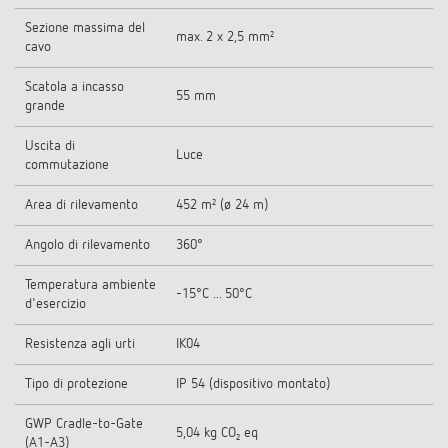
Sezione massima del
max. 2 x 2,5 mm²
cavo
Scatola a incasso
55 mm
grande
Uscita di
Luce
commutazione
Area di rilevamento
452 m² (ø 24 m)
Angolo di rilevamento
360°
Temperatura ambiente
-15°C ... 50°C
d'esercizio
Resistenza agli urti
IK04
Tipo di protezione
IP 54 (dispositivo montato)
GWP Cradle-to-Gate
5,04 kg CO₂ eq
(A1-A3)