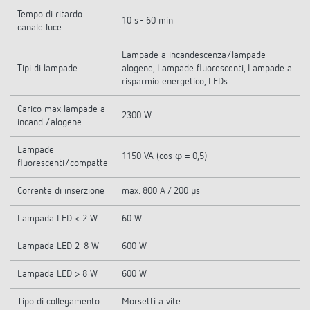
Tempo di ritardo
10 s - 60 min
canale luce
Lampade a incandescenza/lampade
Tipi di lampade
alogene, Lampade fluorescenti, Lampade a
risparmio energetico, LEDs
Carico max lampade a
2300 W
incand./alogene
Lampade
1150 VA (cos φ = 0,5)
fluorescenti/compatte
Corrente di inserzione
max. 800 A / 200 µs
Lampada LED < 2 W
60 W
Lampada LED 2-8 W
600 W
Lampada LED > 8 W
600 W
Tipo di collegamento
Morsetti a vite