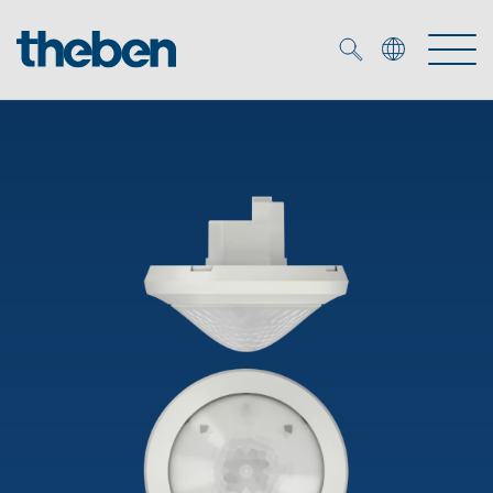
Merkzettel (
0
)
Prodotti
Soluzione OEM
KNX
Soluzioni
Smart Home
Soluzioni OEM
DALI
Servizio
Esperti OEM
Controllo dell'illuminazione DALI-2
Rilevatori di presenza/movimento
Referenze
Azienda
Emettitore LED (inglese)
Mediateca
Fari a LED