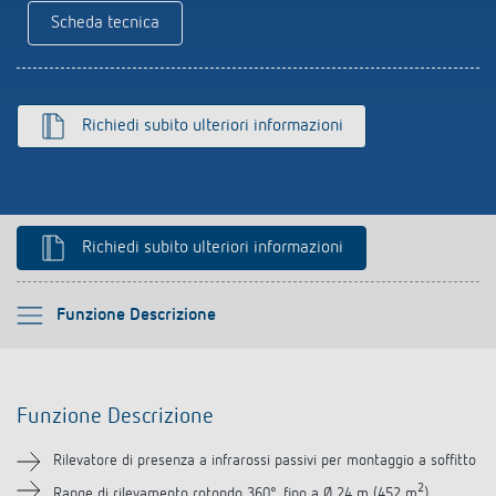
Rilevatore di presenza e rilevatore di
Scheda tecnica
movimento
Richiedi subito ulteriori informazioni
Richiedi subito ulteriori informazioni
Si prega di selezionare
Funzione Descrizione
Funzione Descrizione
Funzione Descrizione
Informazioni tecniche
Rilevatore di presenza a infrarossi passivi per montaggio a soffitto
Downloads
2
Range di rilevamento rotondo 360°, fino a Ø 24 m (452 m
)