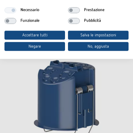
Aggiungere al carrello documenti
Necessario
Prestazione
Funzionale
Pubblicità
Scheda tecnica
Accettare tutti
Salva le impostazioni
Negare
No, aggiusta