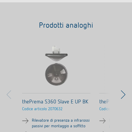
Prodotti analoghi
thePrema S360 Slave E UP BK
thePrema S360
Codice articolo
2070632
Codice articolo
207
Rilevatore di presenza a infrarossi
Rilevatore di
passivi per montaggio a soffitto
passivi per m