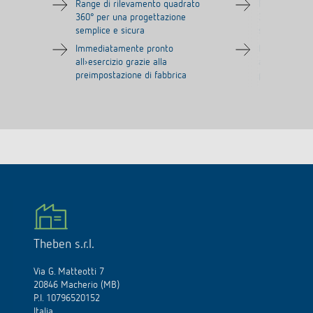
Range di rilevamento quadrato
Range di ril
360° per una progettazione
360° per una
semplice e sicura
semplice e si
Immediatamente pronto
Immediatame
all›esercizio grazie alla
all›esercizio 
preimpostazione di fabbrica
preimpostazio
Theben s.r.l.
Via G. Matteotti 7
20846 Macherio (MB)
P.I. 10796520152
Italia