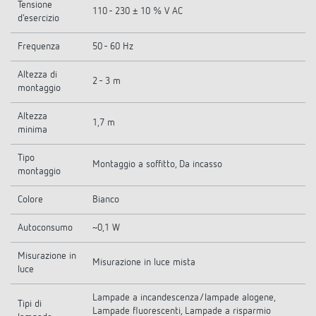
Tensione
110 - 230 ± 10 % V AC
d’esercizio
Frequenza
50 - 60 Hz
Altezza di
2 - 3 m
montaggio
Altezza
1,7 m
minima
Tipo
Montaggio a soffitto, Da incasso
montaggio
Colore
Bianco
Autoconsumo
~0,1 W
Misurazione in
Misurazione in luce mista
luce
Lampade a incandescenza/lampade alogene,
Tipi di
Lampade fluorescenti, Lampade a risparmio