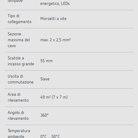
lampade
energetico, LEDs
Tipo di
Morsetti a vite
collegamento
Sezione
massima del
max. 2 x 2,5 mm²
cavo
Scatola a
55 mm
incasso grande
Uscita di
Slave
commutazione
Area di
49 m² (7 x 7 m)
rilevamento
Angolo di
360°
rilevamento
Temperatura
ambiente
0°C ... 50°C