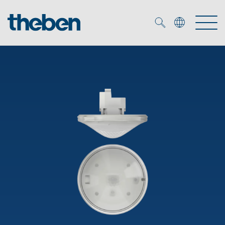
Merkzettel (
0
)
Prodotti
Soluzione OEM
KNX
Soluzioni
Smart Home
Soluzioni OEM
DALI
Servizio
Esperti OEM
Controllo dell'illuminazione DALI-2
Rilevatori di presenza/movimento
Referenze
Azienda
Emettitore LED (inglese)
Mediateca
Fari a LED