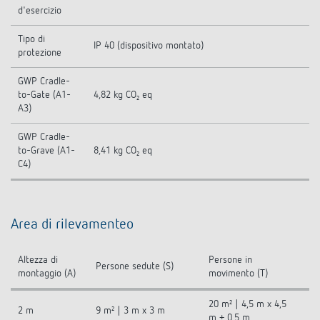
d'esercizio
Tipo di
IP 40 (dispositivo montato)
protezione
GWP Cradle-
to-Gate (A1-
4,82 kg CO₂ eq
A3)
GWP Cradle-
to-Grave (A1-
8,41 kg CO₂ eq
C4)
Area di rilevamenteo
Altezza di
Persone in
Persone sedute (S)
montaggio (A)
movimento (T)
20 m² | 4,5 m x 4,5
2 m
9 m² | 3 m x 3 m
m ± 0,5 m