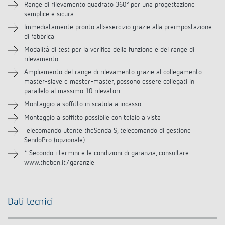
Downloads
Range di rilevamento quadrato 360° per una progettazione
semplice e sicura
Immediatamente pronto all›esercizio grazie alla preimpostazione
Accessori
di fabbrica
Modalità di test per la verifica della funzione e del range di
Prodotti analoghi
rilevamento
Ampliamento del range di rilevamento grazie al collegamento
master-slave e master-master, possono essere collegati in
parallelo al massimo 10 rilevatori
Montaggio a soffitto in scatola a incasso
Montaggio a soffitto possibile con telaio a vista
Telecomando utente theSenda S, telecomando di gestione
SendoPro (opzionale)
* Secondo i termini e le condizioni di garanzia, consultare
www.theben.it/garanzie
Dati tecnici