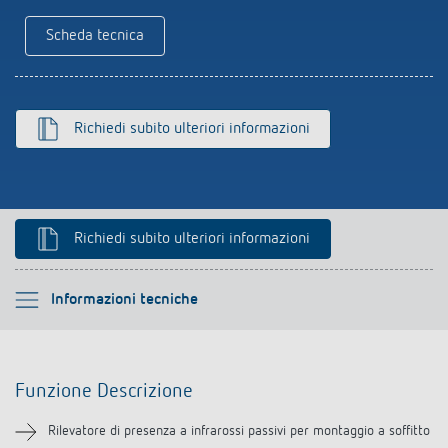
Rilevatore di presenza e rilevatore di
Scheda tecnica
movimento
Richiedi subito ulteriori informazioni
Richiedi subito ulteriori informazioni
Si prega di selezionare
Informazioni tecniche
Funzione Descrizione
Funzione Descrizione
Informazioni tecniche
Rilevatore di presenza a infrarossi passivi per montaggio a soffitto